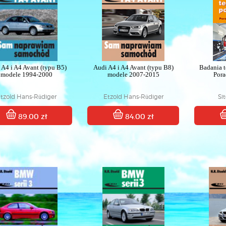
 A4 i A4 Avant (typu B5)
Audi A4 i A4 Avant (typu B8)
Badania 
modele 1994-2000
modele 2007-2015
Pora
tzold Hans-Rüdiger
Etzold Hans-Rüdiger
Si
89.00 zł
84.00 zł