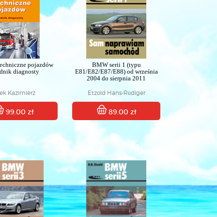
techniczne pojazdów
BMW serii 1 (typu
dnik diagnosty
E81/E82/E87/E88) od września
2004 do sierpnia 2011
tek Kazimierz
Etzold Hans-Rüdiger
99.00 zł
89.00 zł