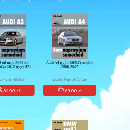
3 od maja 2003 do
Audi A4 (typu B6/B7) modele
nika 2012 (typu 8P)
2000-2007
ld Hans-Rüdiger
Etzold Hans-Rüdiger
84.00 zł
89.00 zł