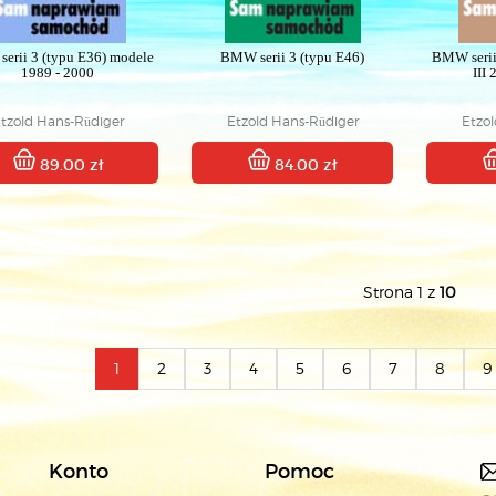
erii 3 (typu E36) modele
BMW serii 3 (typu E46)
BMW serii
1989 - 2000
III
tzold Hans-Rüdiger
Etzold Hans-Rüdiger
Etzo
89.00 zł
84.00 zł
Strona 1 z
10
1
2
3
4
5
6
7
8
9
Konto
Pomoc