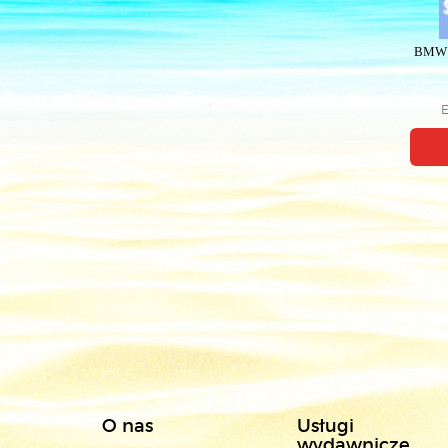
BMW s
E
O nas
Usługi
wydawnicze