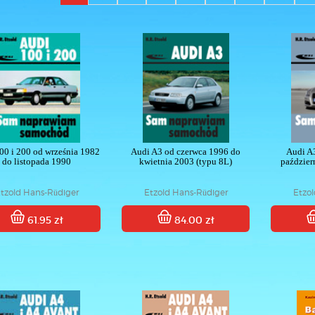
00 i 200 od września 1982
Audi A3 od czerwca 1996 do
Audi A
do listopada 1990
kwietnia 2003 (typu 8L)
paździer
tzold Hans-Rüdiger
Etzold Hans-Rüdiger
Etzo
61.95 zł
84.00 zł