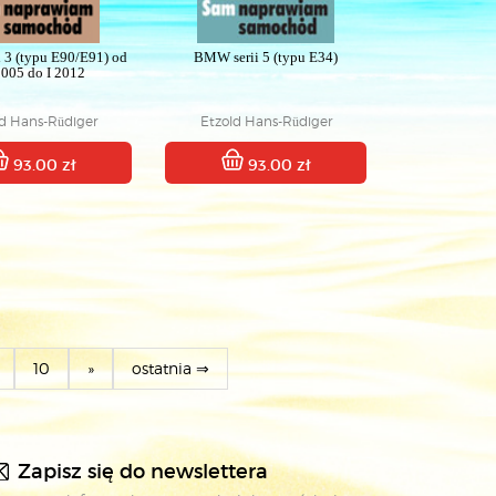
 3 (typu E90/E91) od
BMW serii 5 (typu E34)
 2005 do I 2012
ld Hans-Rüdiger
Etzold Hans-Rüdiger
93.00 zł
93.00 zł
10
»
ostatnia ⇒
Zapisz się do newslettera