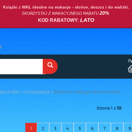
Książki z WKŁ idealne na wakacje - słońce, deszcz i do walizki.
20%
SKORZYSTAJ Z WAKACYJNEGO RABATU
.
LATO
KOD RABATOWY:
T
arnia WKŁ
motoryzacja
Budowa i obsługa samochodów
Strona 1 z
10
1
2
3
4
5
6
7
8
9