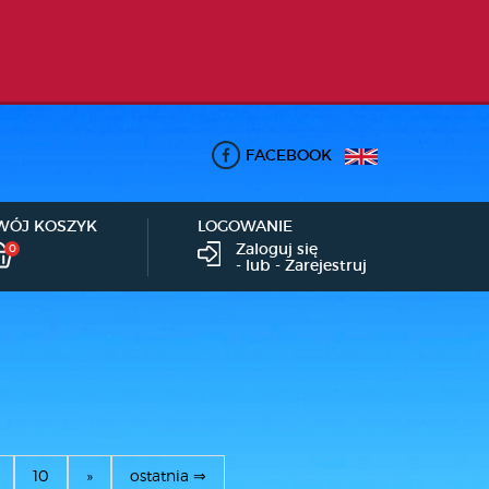
FACEBOOK
WÓJ KOSZYK
LOGOWANIE
Zaloguj się
0
- lub -
Zarejestruj
10
»
ostatnia ⇒