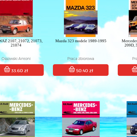
WAZ 2107, 21072, 21073,
Mazda 323 modele 1989-1995
Mercede
21074
209D, 
Ossowski Antoni
Praca zbiorowa
Pr
33.60 zł
50.40 zł