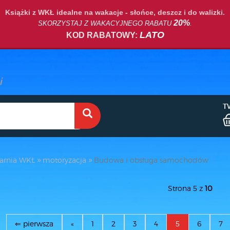
Książki z WKŁ idealne na wakacje - słońce, deszcz i do walizki.
20%
SKORZYSTAJ Z WAKACYJNEGO RABATU
.
LATO
KOD RABATOWY:
T
arnia WKŁ
motoryzacja
Budowa i obsługa samochodów
Strona 5 z
10
⇐ pierwsza
«
1
2
3
4
5
6
7