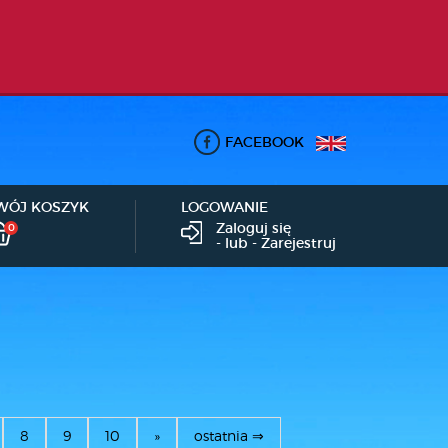
FACEBOOK
WÓJ KOSZYK
LOGOWANIE
Zaloguj się
0
- lub -
Zarejestruj
8
9
10
»
ostatnia ⇒