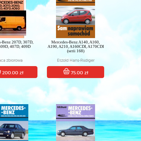
s-Benz 207D, 307D,
Mercedes-Benz A140, A160,
309D, 407D, 409D
A190, A210, A160CDI, A170CDI
(serii 168)
aca zbiorowa
Etzold Hans-Rüdiger
200.00 zł
75.00 zł