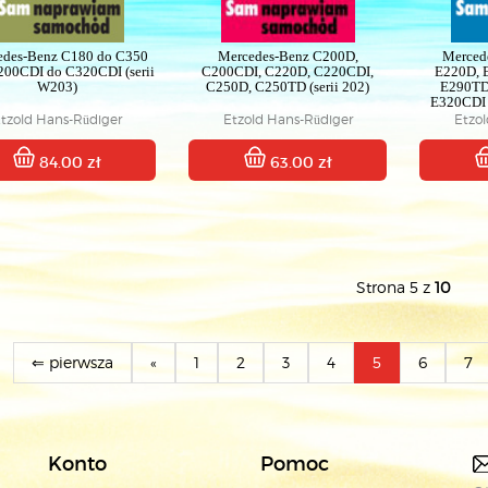
edes-Benz C180 do C350
Mercedes-Benz C200D,
Merced
200CDI do C320CDI (serii
C200CDI, C220D, C220CDI,
E220D, 
W203)
C250D, C250TD (serii 202)
E290TD
E320CDI 
marca 
tzold Hans-Rüdiger
Etzold Hans-Rüdiger
Etzo
84.00 zł
63.00 zł
Strona 5 z
10
⇐ pierwsza
«
1
2
3
4
5
6
7
Konto
Pomoc