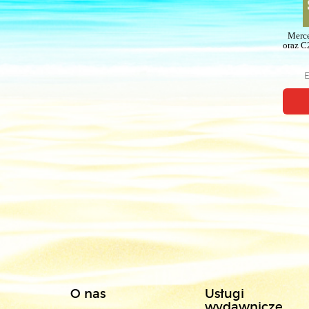
Merc
oraz C
E
O nas
Usługi
wydawnicze