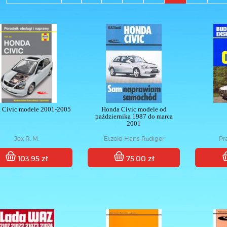
 Civic modele 2001-2005
Honda Civic modele od
października 1987 do marca
2001
Jex R. M.
Etzold Hans-Rüdiger
Pr
103.95 zł
75.00 zł