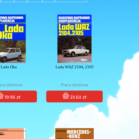
Lada Oka
Lada WAZ 2104, 2105
aca zbiorowa
Praca zbiorowa
19.95 zł
23.63 zł