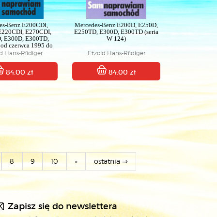
es-Benz E200CDI,
Mercedes-Benz E200D, E250D,
E220CDI, E270CDI,
E250TD, E300D, E300TD (seria
, E300D, E300TD,
W 124)
od czerwca 1995 do
2002 (serii W210)
ld Hans-Rüdiger
Etzold Hans-Rüdiger
84.00 zł
84.00 zł
8
9
10
»
ostatnia ⇒
Zapisz się do newslettera