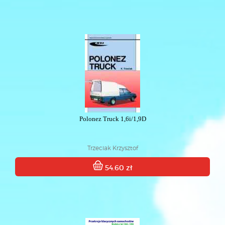
Polonez Truck 1,6i/1,9D
Trzeciak Krzysztof
54.60 zł