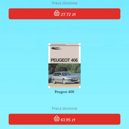
Praca zbiorowa
27.72 zł
Peugeot 406
Praca zbiorowa
61.95 zł