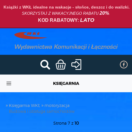
Książki z WKŁ idealne na wakacje - słońce, deszcz i do walizki.
20%
SKORZYSTAJ Z WAKACYJNEGO RABATU
.
LATO
KOD RABATOWY:
KSIĘGARNIA
Księgarnia WKŁ
motoryzacja
Budowa i obsługa samochodów
Strona 7 z
10