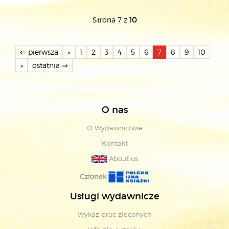
Strona 7 z
10
⇐ pierwsza
«
1
2
3
4
5
6
7
8
9
10
»
ostatnia ⇒
O nas
O Wydawnictwie
Kontakt
About us
Członek
Usługi wydawnicze
Wykaz prac zleconych