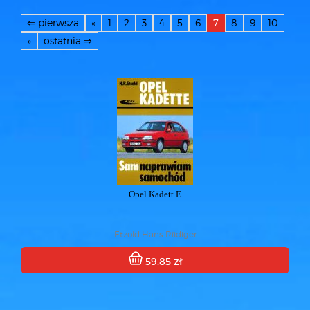
⇐ pierwsza
«
1
2
3
4
5
6
7
8
9
10
»
ostatnia ⇒
Opel Kadett E
Etzold Hans-Rüdiger
59.85 zł