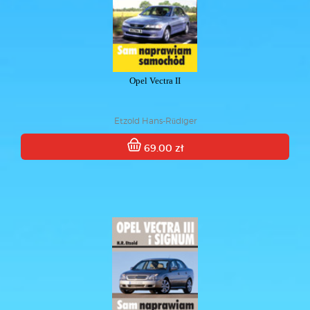
Opel Vectra II
Etzold Hans-Rüdiger
69.00 zł