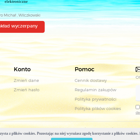
elektroniczne
o Michał , Wilczkowski
Daniel
akład wyczerpany
Konto
Pomoc
Ot
Zmień dane
Cennik dostawy
Zmień hasło
Regulamin zakupów
Polityka prywatności
Polityka plików cookies
da
Copyright © Wydawnictwa Komunikacji i Łączności
ysta z plików cookies. Pozostając na niej wyrażasz zgodę korzystanie z plików cookies. 