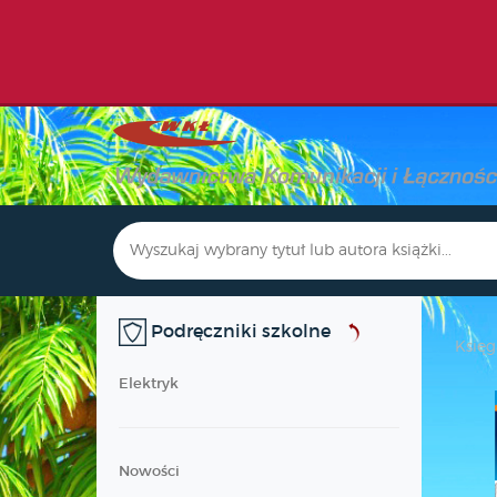
Podręczniki szkolne
Księg
Elektryk
Nowości