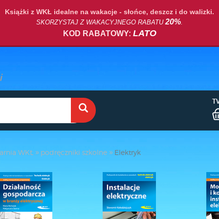
Książki z WKŁ idealne na wakacje - słońce, deszcz i do walizki.
20%
SKORZYSTAJ Z WAKACYJNEGO RABATU
.
LATO
KOD RABATOWY:
T
arnia WKŁ
podręczniki szkolne
Elektryk