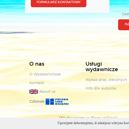
FORMULARZ KONTAKTOWY
Cedr
n
O nas
Usługi
wydawnicze
O Wydawnictwie
Wykaz prac zleconych
Kontakt
Info dla autorów
About us
Członek
Uprzejmie informujemy, iż niniejsza witryna korz