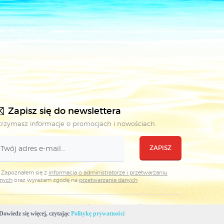
Zapisz się do newslettera
rzymasz informacje o promocjach i nowościach.
ZAPISZ
Zapoznałem się z
informacją o administratorze i przetwarzaniu
nych
oraz wyrażam zgodę na
przetwarzanie danych
Projekt i realizacja: WKŁ & Plovedesign
Dowiedz się więcej, czytając
Politykę prywatności