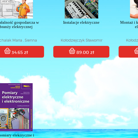
ałalność gospodarcza w
Instalacje elektryczne
Montaż i k
branży elektrycznej
e
chalak Maria , Sienna
Kołodziejczyk Sławomir
Kołodz
Małgorzata
34.65 zł
89.00 zł
omiary elektryczne i