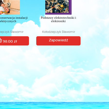
onserwacja instalacji
Podstawy elektrotechniki i
lektrycznych
elektroniki
iejczyk Sławomir
Kołodziejczyk Sławomir
Zapowiedź
98.00 zł