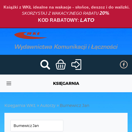
Książki z WKŁ idealne na wakacje - słońce, deszcz i do walizki.
20%
SKORZYSTAJ Z WAKACYJNEGO RABATU
.
LATO
KOD RABATOWY:
KSIĘGARNIA
Księgarnia WKŁ
Autorzy
Burnewicz Jan