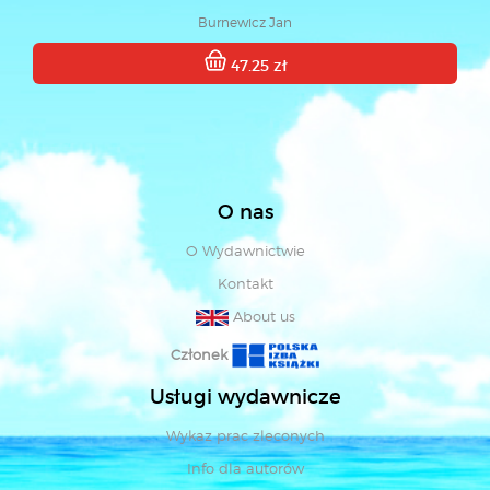
Burnewicz Jan
47.25 zł
O nas
O Wydawnictwie
Kontakt
About us
Członek
Usługi wydawnicze
Wykaz prac zleconych
Info dla autorów