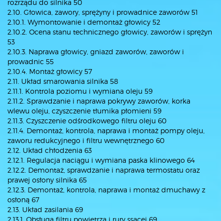
rozrządu do silnika 50
2.10. Głowica, zawory, sprężyny i prowadnice zaworów 51
2.10.1. Wymontowanie i demontaż głowicy 52
2.10.2. Ocena stanu technicznego głowicy, zaworów i sprężyn
53
2.10.3. Naprawa głowicy, gniazd zaworów, zaworów i
prowadnic 55
2.10.4. Montaż głowicy 57
2.11. Układ smarowania silnika 58
2.11.1. Kontrola poziomu i wymiana oleju 59
2.11.2. Sprawdzanie i naprawa pokrywy zaworów, korka
wlewu oleju, czyszczenie tłumika płomieni 59
2.11.3. Czyszczenie odśrodkowego filtru oleju 60
2.11.4. Demontaż, kontrola, naprawa i montaż pompy oleju,
zaworu redukcyjnego i filtru wewnętrznego 60
2.12. Układ chłodzenia 63
2.12.1. Regulacja naciągu i wymiana paska klinowego 64
2.12.2. Demontaż, sprawdzanie i naprawa termostatu oraz
prawej osłony silnika 65
2.12.3. Demontaż, kontrola, naprawa i montaż dmuchawy z
osłoną 67
2.13. Układ zasilania 69
2.13.1. Obsługa filtru powietrza i rury ssącej 69