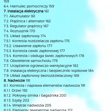
159
6.4. Hamulec pomocniczy 159
7. Instalacja elektryczna
161
7.1. Akumulator 161
7.2. Prądnica i alternator 162
7.3. Regulator prądnicy 167
7.4. Rozrusznik 170
7.5. Układ zapłonowy 174
7.5.1. Kontrola rozdzielacza zapłonu 175
7.5.2. Ustawienie zapłonu 177
7.5.3. Kontrola cewki zapłonowej 177
7.5.4. Kontrola i obsługa świec zapłonowych 178
7.6. Oświetlenie samochodu 179
7.7. Urządzenie ogrzewczo-wentylacyjne 182
7.8. Instalacja elektryczna i bezpieczniki topikowe 184
7.9. Układ zapłonowy bezrozdzielaczowy 188
8. Nadwozie
191
8.1. Kontrola i naprawa elementów nadwozia 191
8.1.1. Drzwi 192
8.1.2. Pokrywy silnika i bagażnika 200
8.1.3. Szyby 202
8.1.4. Wnętrze nadwozia 205
8.1.5. Elementy zewnętrzne nadwozia 212