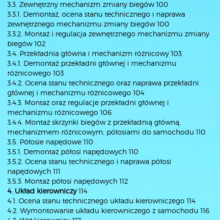
3.3. Zewnętrzny mechanizm zmiany biegów 100
3.3.1. Demontaż, ocena stanu technicznego i naprawa
zewnętrznego mechanizmu zmiany biegów 100
3.3.2. Montaż i regulacja zewnętrznego mechanizmu zmiany
biegów 102
3.4. Przekładnia główna i mechanizm różnicowy 103
3.4.1. Demontaż przekładni głównej i mechanizmu
różnicowego 103
3.4.2. Ocena stanu technicznego oraz naprawa przekładni
głównej i mechanizmu różnicowego 104
3.4.3. Montaż oraz regulacje przekładni głównej i
mechanizmu różnicowego 106
3.4.4. Montaż skrzynki biegów z przekładnią główną,
mechanizmem różnicowym, półosiami do samochodu 110
3.5. Półosie napędowe 110
3.5.1. Demontaż półosi napędowych 110
3.5.2. Ocena stanu technicznego i naprawa półosi
napędowych 111
3.5.3. Montaż półosi napędowych 112
4. Układ kierowniczy
114
4.1. Ocena stanu technicznego układu kierowniczego 114
4.2. Wymontowanie układu kierowniczego z samochodu 116