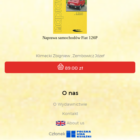
Naprawa samochodów Fiat 126P
Klimecki Zbigniew , Zembowicz Józef
89.00 zł
O nas
O Wydawnictwie
Kontakt
About us
Członek