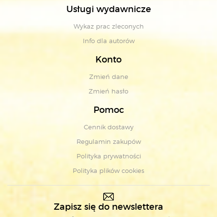
Usługi wydawnicze
Wykaz prac zleconych
Info dla autorów
Konto
Zmień dane
Zmień hasło
Pomoc
Cennik dostawy
Regulamin zakupów
Polityka prywatności
Polityka plików cookies
Zapisz się do newslettera