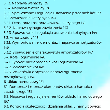
5.1.3. Naprawa wahaczy 135
5.1.4. Naprawa zwrotnicy 136
5.1.5. Sprawdzanie i regulacja ustawienia przednich kół 137
5.2. Zawieszenie kół tylnych 140
5.2.1. Demontaż i montaż zawieszenia tylnego 141
5.2.2. Naprawa tylnego zawieszenia 143
5.2.3. Sprawdzanie i regulacja ustawienia kół tylnych 144
5.3. Amortyzatory 145
5.3.1. Wymontowanie, demontaż i naprawa amortyzatorów
145
5.3.2. Sprawdzenie charakterystyki amortyzatorów 147
5.4. Koła i ogumienie 148
5.4.1. Typowe niedomagania kół i ogumienia 148
5.4.2. Wyważanie kół 148
5.4.3. Wskazówki dotyczące napraw ogumienia
bezdętkowego 150
6. Układ hamulcowy
151
6.1. Demontaż i montaż elementów układu hamulca
zasadniczego 151
6.2. Naprawa i regulacja elementów układu hamulcowego
157
6.3. Kontrola skuteczności działania układu hamulcowego