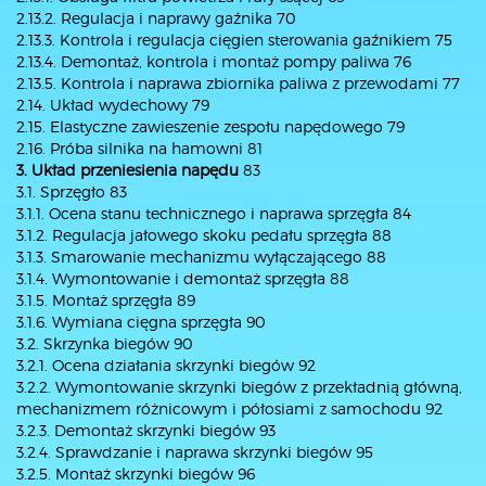
2.13.2. Regulacja i naprawy gaźnika 70
2.13.3. Kontrola i regulacja cięgien sterowania gaźnikiem 75
2.13.4. Demontaż, kontrola i montaż pompy paliwa 76
2.13.5. Kontrola i naprawa zbiornika paliwa z przewodami 77
2.14. Układ wydechowy 79
2.15. Elastyczne zawieszenie zespołu napędowego 79
2.16. Próba silnika na hamowni 81
3. Układ przeniesienia napędu
83
3.1. Sprzęgło 83
3.1.1. Ocena stanu technicznego i naprawa sprzęgła 84
3.1.2. Regulacja jałowego skoku pedału sprzęgła 88
3.1.3. Smarowanie mechanizmu wyłączającego 88
3.1.4. Wymontowanie i demontaż sprzęgła 88
3.1.5. Montaż sprzęgła 89
3.1.6. Wymiana cięgna sprzęgła 90
3.2. Skrzynka biegów 90
3.2.1. Ocena działania skrzynki biegów 92
3.2.2. Wymontowanie skrzynki biegów z przekładnią główną,
mechanizmem różnicowym i półosiami z samochodu 92
3.2.3. Demontaż skrzynki biegów 93
3.2.4. Sprawdzanie i naprawa skrzynki biegów 95
3.2.5. Montaż skrzynki biegów 96