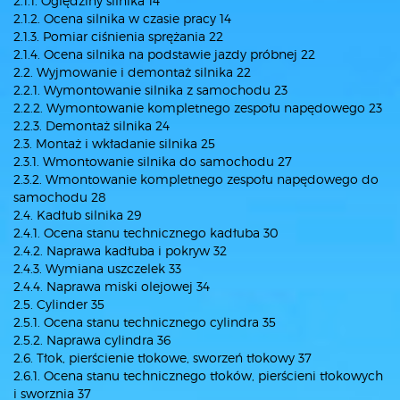
2.1.1. Oględziny silnika 14
2.1.2. Ocena silnika w czasie pracy 14
2.1.3. Pomiar ciśnienia sprężania 22
2.1.4. Ocena silnika na podstawie jazdy próbnej 22
2.2. Wyjmowanie i demontaż silnika 22
2.2.1. Wymontowanie silnika z samochodu 23
2.2.2. Wymontowanie kompletnego zespołu napędowego 23
2.2.3. Demontaż silnika 24
2.3. Montaż i wkładanie silnika 25
2.3.1. Wmontowanie silnika do samochodu 27
2.3.2. Wmontowanie kompletnego zespołu napędowego do
samochodu 28
2.4. Kadłub silnika 29
2.4.1. Ocena stanu technicznego kadłuba 30
2.4.2. Naprawa kadłuba i pokryw 32
2.4.3. Wymiana uszczelek 33
2.4.4. Naprawa miski olejowej 34
2.5. Cylinder 35
2.5.1. Ocena stanu technicznego cylindra 35
2.5.2. Naprawa cylindra 36
2.6. Tłok, pierścienie tłokowe, sworzeń tłokowy 37
2.6.1. Ocena stanu technicznego tłoków, pierścieni tłokowych
i sworznia 37