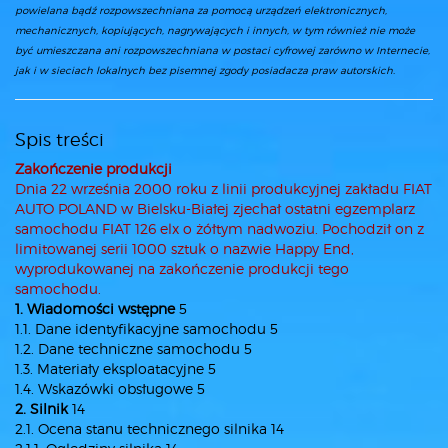
powielana bądź rozpowszechniana za pomocą urządzeń elektronicznych,
mechanicznych, kopiujących, nagrywających i innych, w tym również nie może
być umieszczana ani rozpowszechniana w postaci cyfrowej zarówno w Internecie,
jak i w sieciach lokalnych bez pisemnej zgody posiadacza praw autorskich.
Spis treści
Zakończenie produkcji
Dnia 22 września 2000 roku z linii produkcyjnej zakładu FIAT
AUTO POLAND w Bielsku-Białej zjechał ostatni egzemplarz
samochodu FIAT 126 elx o żółtym nadwoziu. Pochodził on z
limitowanej serii 1000 sztuk o nazwie Happy End,
wyprodukowanej na zakończenie produkcji tego
samochodu.
1. Wiadomości wstępne
5
1.1. Dane identyfikacyjne samochodu 5
1.2. Dane techniczne samochodu 5
1.3. Materiały eksploatacyjne 5
1.4. Wskazówki obsługowe 5
2. Silnik
14
2.1. Ocena stanu technicznego silnika 14