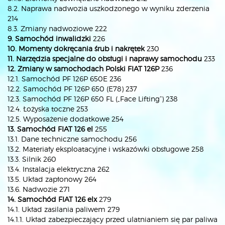
8.2. Naprawa nadwozia uszkodzonego w wyniku zderzenia
214
8.3. Zmiany nadwoziowe 222
9. Samochód inwalidzki
226
10. Momenty dokręcania śrub i nakrętek
230
11. Narzędzia specjalne do obsługi i naprawy samochodu
233
12. Zmiany w samochodach Polski FIAT 126P
236
12.1. Samochód PF 126P 650E 236
12.2. Samochód PF 126P 650 (E78) 237
12.3. Samochód PF 126P 650 FL („Face Lifting”) 238
12.4. Łożyska toczne 253
12.5. Wyposażenie dodatkowe 254
13. Samochód FIAT 126 el
255
13.1. Dane techniczne samochodu 256
13.2. Materiały eksploatacyjne i wskazówki obsługowe 258
13.3. Silnik 260
13.4. Instalacja elektryczna 262
13.5. Układ zapłonowy 264
13.6. Nadwozie 271
14. Samochód FIAT 126 elx
279
14.1. Układ zasilania paliwem 279
14.1.1. Układ zabezpieczający przed ulatnianiem się par paliwa