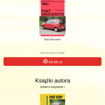
Fiat Seicento
Zembowicz Józef
69.00 zł
Książki autora
zobacz wszystkie >