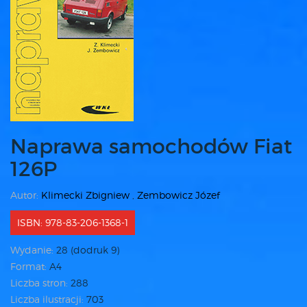
Naprawa samochodów Fiat
126P
Autor:
Klimecki Zbigniew
,
Zembowicz Józef
ISBN: 978-83-206-1368-1
Wydanie:
28 (dodruk 9)
Format:
A4
Liczba stron:
288
Liczba ilustracji:
703