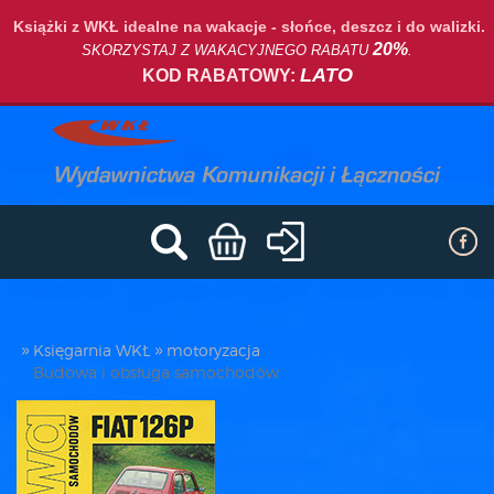
Książki z WKŁ idealne na wakacje - słońce, deszcz i do walizki.
20%
SKORZYSTAJ Z WAKACYJNEGO RABATU
.
LATO
KOD RABATOWY:
Księgarnia WKŁ
motoryzacja
Budowa i obsługa samochodów