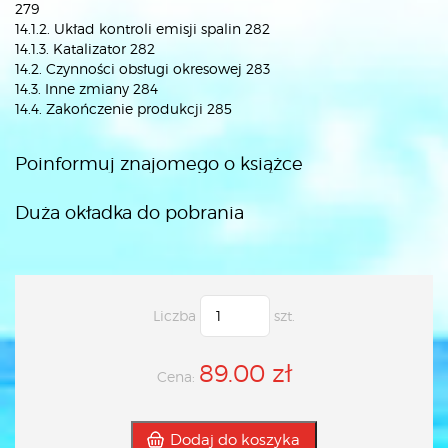
279
14.1.2. Układ kontroli emisji spalin 282
14.1.3. Katalizator 282
14.2. Czynności obsługi okresowej 283
14.3. Inne zmiany 284
14.4. Zakończenie produkcji 285
Poinformuj znajomego o książce
Duża okładka do pobrania
Liczba
szt.
89.00 zł
Cena:
Dodaj do koszyka