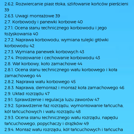
2.6.2. Rozwiercanie piast tłoka, szlifowanie końców pierścieni
39
2.6.3. Uwagi montażowe 39
2.7. Korbowody i panewki korbowe 40
2.7.1. Ocena stanu technicznego korbowodu i jego
łożyskowania 40
2.7.2. Naprawa korbowodu, wymiana tulejki główki
korbowodu 42
2.7.3. Wymiana panewek korbowych 43
2.7.4. Prostowanie i cechowanie korbowodu 43
2.8. Wał korbowy, koło zamachowe 44
2.8.1. Ocena stanu technicznego wału korbowego i koła
zamachowego 44
2.8.2. Naprawa wału korbowego 45
2.8.3. Naprawa, demontaż i montaż koła zamachowego 46
2.9. Układ rozrządu 47
2.9.1. Sprawdzenie i regulacja luzu zaworów 47
2.9.2. Sprawdzenie faz rozrządu, wymontowanie łańcucha,
kół łańcuchowych i wału rozrządu 48
2.9.3. Ocena stanu technicznego wału rozrządu, napędu
łańcuchowego, popychaczy i drążków 49
2.9.4. Montaż wału rozrządu, kół łańcuchowych i łańcucha