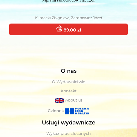
Naprawa samochodów Fiat 126P
Klimecki Zbigniew , Zembowicz Józef
89.00 zł
O nas
O Wydawnictwie
Kontakt
About us
Członek
Usługi wydawnicze
Wykaz prac zleconych