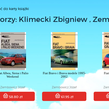
ć do karty książki
orzy: Klimecki Zbigniew , Ze
at Albea, Siena i Palio
Fiat Bravo i Brava modele 1995-
Fia
Weekend
2002
Zembowicz Józef
Zembowicz Józef
Zem
58.80 zł
61.95 zł