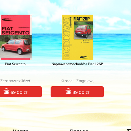
Fiat Seicento
Naprawa samochodów Fiat 126P
Zembowicz Józef
Klimecki Zbigniew ,
Zembowicz Józef
69.00 zł
89.00 zł