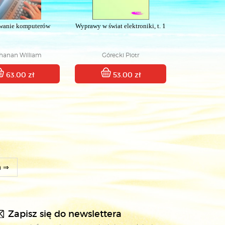
wanie komputerów
Wyprawy w świat elektroniki, t. 1
hanan William
Górecki Piotr
63.00 zł
53.00 zł
a ⇒
Zapisz się do newslettera