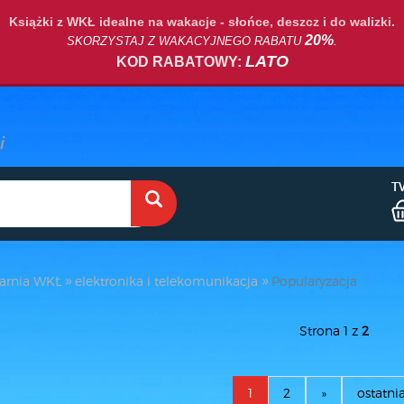
Książki z WKŁ idealne na wakacje - słońce, deszcz i do walizki.
20%
SKORZYSTAJ Z WAKACYJNEGO RABATU
.
LATO
KOD RABATOWY:
T
arnia WKŁ
elektronika i telekomunikacja
Popularyzacja
Strona 1 z
2
1
2
»
ostatni