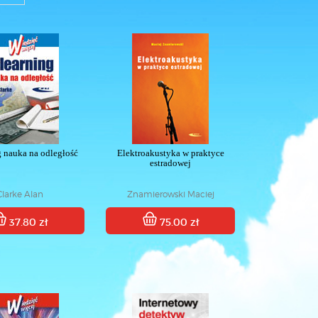
g nauka na odległość
Elektroakustyka w praktyce
estradowej
Clarke Alan
Znamierowski Maciej
37.80 zł
75.00 zł