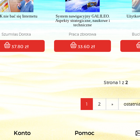
K nie bać się Internetu
System nawigacyjny GALILEO.
Użytko
Aspekty strategiczne, naukowe i
techniczne
Szumilas Dorota
Praca zbiorowa
Buc
37.80 zł
33.60 zł
Strona 1 z
2
1
2
»
ostatni
Konto
Pomoc