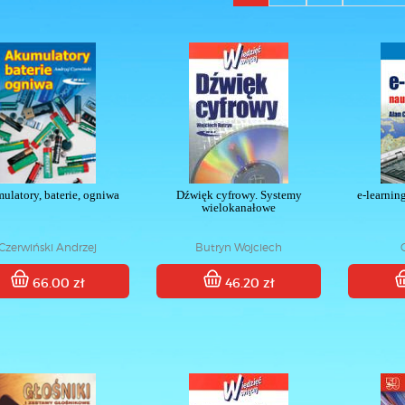
ulatory, baterie, ogniwa
Dźwięk cyfrowy. Systemy
e-learnin
wielokanałowe
Czerwiński Andrzej
Butryn Wojciech
66.00 zł
46.20 zł