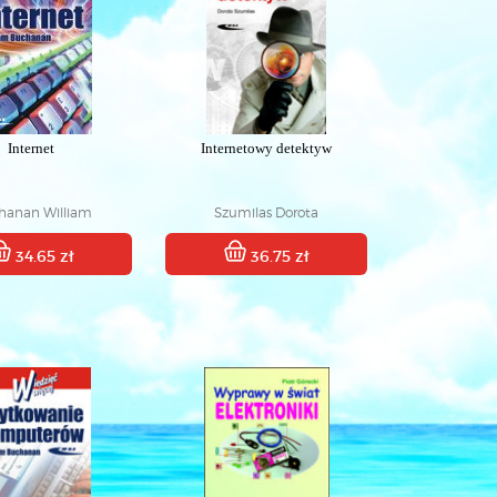
Internet
Internetowy detektyw
hanan William
Szumilas Dorota
34.65 zł
36.75 zł