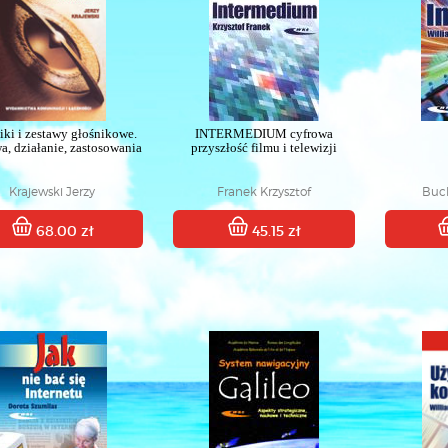
iki i zestawy głośnikowe.
INTERMEDIUM cyfrowa
, działanie, zastosowania
przyszłość filmu i telewizji
Krajewski Jerzy
Franek Krzysztof
Buc
68.00 zł
45.15 zł