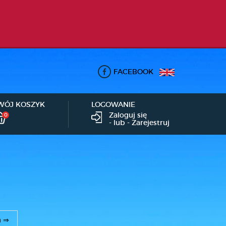
FACEBOOK
WÓJ KOSZYK
LOGOWANIE
Zaloguj się
0
- lub -
Zarejestruj
a ⇒