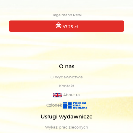
Degelmann René
47.25 zł
O nas
O Wydawnictwie
Kontakt
About us
Członek
Usługi wydawnicze
Wykaz prac zleconych