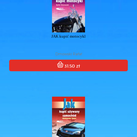
JAK kupić motocykl
Dmowski Rafał
31.50 zł