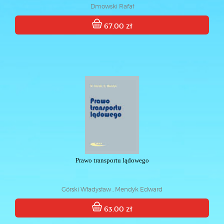
Dmowski Rafał
67.00 zł
Prawo transportu lądowego
Górski Władysław , Mendyk Edward
63.00 zł