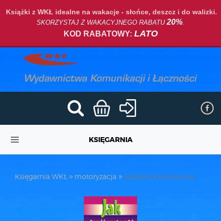
Książki z WKŁ idealne na wakacje - słońce, deszcz i do walizki.
20%
SKORZYSTAJ Z WAKACYJNEGO RABATU
.
LATO
KOD RABATOWY:
KSIĘGARNIA
Księgarnia WKŁ
motoryzacja
Szkolenie kierowców