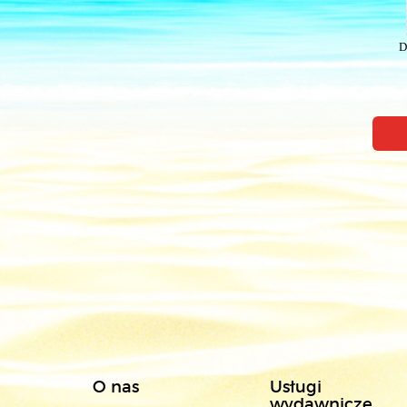
D
O nas
Usługi
wydawnicze