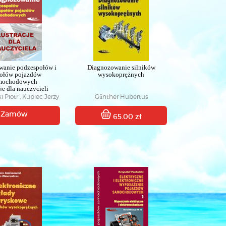
wanie podzespołów i
Diagnozowanie silników
ołów pojazdów
wysokoprężnych
mochodowych
cje dla nauczycieli
 Piotr , Kupiec Jerzy
Gűnther Hubertus
Zamów
65.00 zł