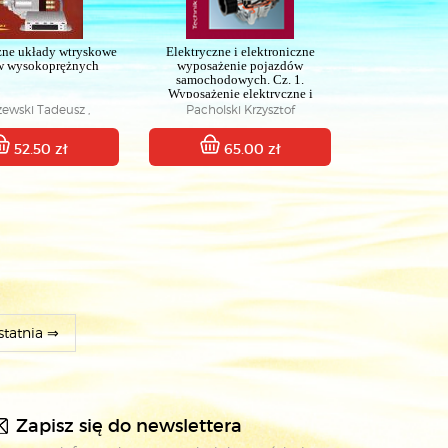
zne układy wtryskowe
Elektryczne i elektroniczne
ów wysokoprężnych
wyposażenie pojazdów
samochodowych. Cz. 1.
Wyposażenie elektryczne i
elektromechaniczne
zewski Tadeusz ,
Pacholski Krzysztof
Podręcznik dla techników
rantzas Spiros
52.50 zł
65.00 zł
statnia ⇒
Zapisz się do newslettera