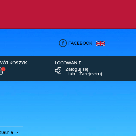
FACEBOOK
WÓJ KOSZYK
LOGOWANIE
Zaloguj się
0
- lub -
Zarejestruj
statnia ⇒