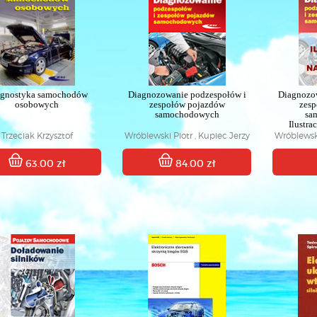
agnostyka samochodów
Diagnozowanie podzespołów i
Diagnozo
osobowych
zespołów pojazdów
zesp
samochodowych
sa
Ilustra
Trzeciak Krzysztof
Wróblewski Piotr , Kupiec Jerzy
Wróblewski
63.00 zł
84.00 zł