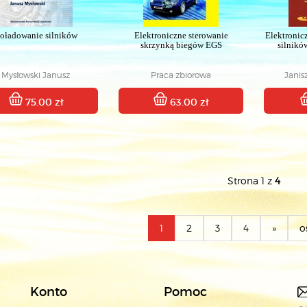
oładowanie silników
Elektroniczne sterowanie
Elektronic
skrzynką biegów EGS
silnik
Mysłowski Janusz
Praca zbiorowa
Janis
Mav
75.00 zł
63.00 zł
Strona 1 z
4
1
2
3
4
»
o
Konto
Pomoc