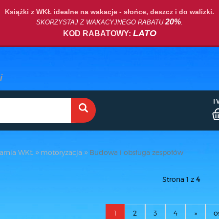
Książki z WKŁ idealne na wakacje - słońce, deszcz i do walizki.
20%
SKORZYSTAJ Z WAKACYJNEGO RABATU
.
LATO
KOD RABATOWY:
T
arnia WKŁ
motoryzacja
Budowa i obsługa zespołów
Strona 1 z
4
1
2
3
4
»
o