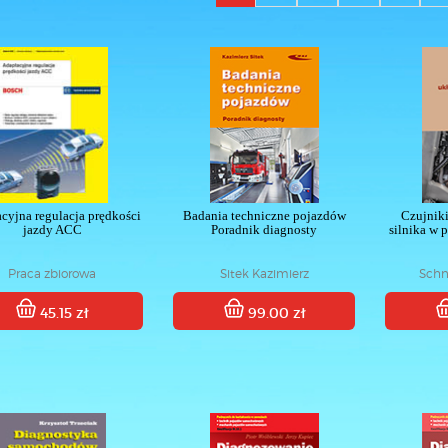
cyjna regulacja prędkości
Badania techniczne pojazdów
Czujniki
jazdy ACC
Poradnik diagnosty
silnika w 
Praca zbiorowa
Sitek Kazimierz
Schn
45.15 zł
99.00 zł