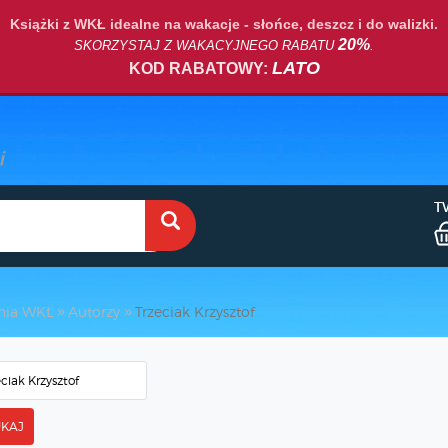
Książki z WKŁ idealne na wakacje - słońce, deszcz i do walizki.
20%
SKORZYSTAJ Z WAKACYJNEGO RABATU
.
LATO
KOD RABATOWY:
T
nia WKŁ
Autorzy
Trzeciak Krzysztof
KAJ