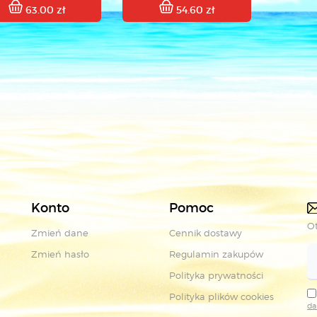
63.00 zł
54.60 zł
Konto
Pomoc
Ot
Zmień dane
Cennik dostawy
Zmień hasło
Regulamin zakupów
Polityka prywatności
Polityka plików cookies
da