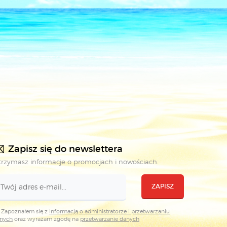
Zapisz się do newslettera
rzymasz informacje o promocjach i nowościach.
ZAPISZ
Zapoznałem się z
informacją o administratorze i przetwarzaniu
nych
oraz wyrażam zgodę na
przetwarzanie danych