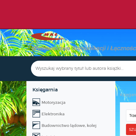
Księgarnia
Księgar
Motoryzacja
Elektronika
Budownictwo lądowe, kolej
SZU