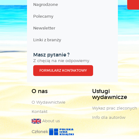
Nagrodzone
Polecamy
Newsletter
Linki z branży
Masz pytanie ?
Z chęcią na nie odpowiemy.
FORMULARZ KONTAKTOWY
O nas
Usługi
wydawnicze
O Wydawnictwie
Wykaz prac zleconych
Kontakt
Info dla autorów
About us
Członek