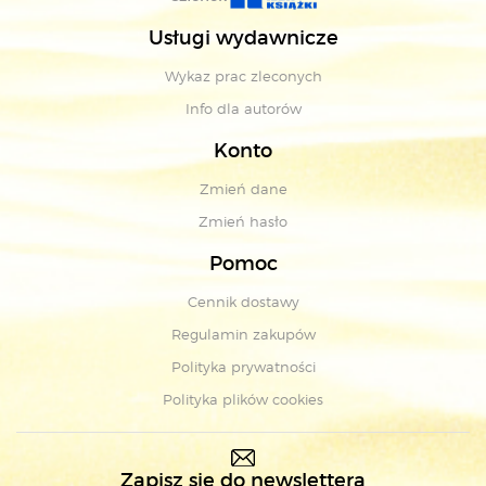
Usługi wydawnicze
Wykaz prac zleconych
Info dla autorów
Konto
Zmień dane
Zmień hasło
Pomoc
Cennik dostawy
Regulamin zakupów
Polityka prywatności
Polityka plików cookies
Zapisz się do newslettera