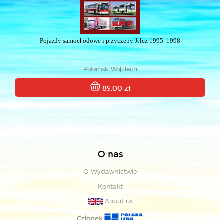
Pojazdy samochodowe i przyczepy Jelcz 1995–1998
Połomski Wojciech
89.00 zł
O nas
O Wydawnictwie
Kontakt
About us
Członek