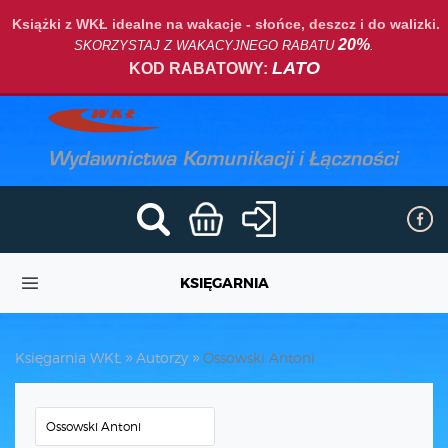
Książki z WKŁ idealne na wakacje - słońce, deszcz i do walizki.
20%
SKORZYSTAJ Z WAKACYJNEGO RABATU
.
LATO
KOD RABATOWY:
KSIĘGARNIA
Księgarnia WKŁ
Autorzy
Ossowski Antoni