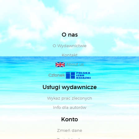
O nas
O Wydawnictwie
Kontakt
About us
Członek
Usługi wydawnicze
Wykaz prac zleconych
Info dla autorów
Konto
Zmień dane