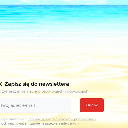
Zapisz się do newslettera
rzymasz informacje o promocjach i nowościach.
ZAPISZ
Zapoznałem się z
informacją o administratorze i przetwarzaniu
nych
oraz wyrażam zgodę na
przetwarzanie danych