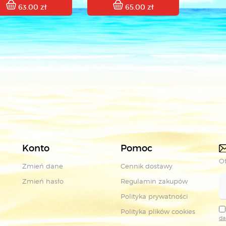
63.00 zł
65.00 zł
Konto
Pomoc
Ot
Zmień dane
Cennik dostawy
Zmień hasło
Regulamin zakupów
Polityka prywatności
Polityka plików cookies
da