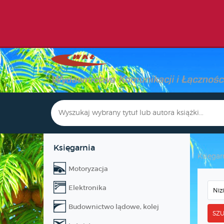
Księgarnia
Księgar
Motoryzacja
Elektronika
Budownictwo lądowe, kolej
SZU