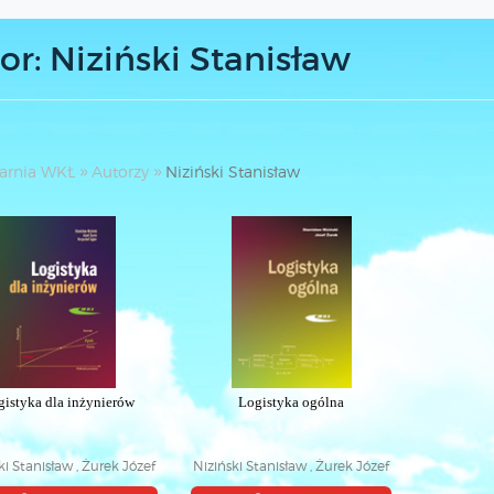
or: Niziński Stanisław
arnia WKŁ
Autorzy
Niziński Stanisław
gistyka dla inżynierów
Logistyka ogólna
ki Stanisław , Żurek Józef
Niziński Stanisław , Żurek Józef
, Ligier Krzysztof