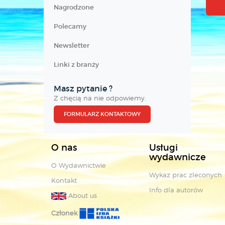
Nagrodzone
Polecamy
Newsletter
Linki z branży
Masz pytanie ?
Z chęcią na nie odpowiemy.
FORMULARZ KONTAKTOWY
O nas
Usługi
wydawnicze
O Wydawnictwie
Wykaz prac zleconych
Kontakt
Info dla autorów
About us
Członek