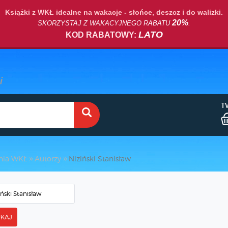
Książki z WKŁ idealne na wakacje - słońce, deszcz i do walizki.
20%
SKORZYSTAJ Z WAKACYJNEGO RABATU
.
LATO
KOD RABATOWY:
T
nia WKŁ
Autorzy
Niziński Stanisław
KAJ