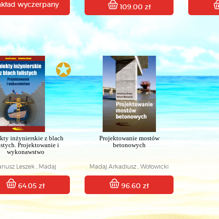
akład wyczerpany
109.00 zł
✪
kty inżynierskie z blach
Projektowanie mostów
istych. Projektowanie i
betonowych
wykonawstwo
anusz Leszek , Madaj
Madaj Arkadiusz , Wołowicki
Arkadiusz
Witold
64.05 zł
96.60 zł