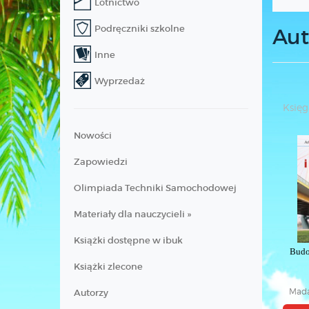
Lotnictwo
Podręczniki szkolne
Aut
Inne
Wyprzedaż
Księg
Nowości
Zapowiedzi
Olimpiada Techniki Samochodowej
Materiały dla nauczycieli »
Książki dostępne w ibuk
Budo
Książki zlecone
Mada
Autorzy