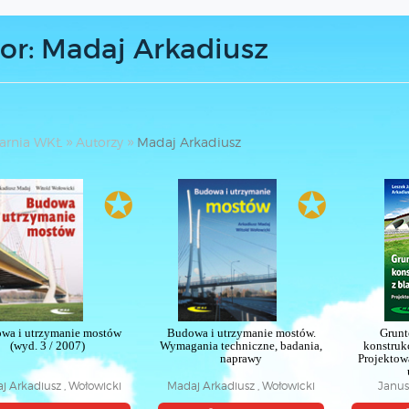
or: Madaj Arkadiusz
arnia WKŁ
Autorzy
Madaj Arkadiusz
✪
✪
wa i utrzymanie mostów
Budowa i utrzymanie mostów.
Grun
(wyd. 3 / 2007)
Wymagania techniczne, badania,
konstrukc
naprawy
Projektow
j Arkadiusz , Wołowicki
Madaj Arkadiusz , Wołowicki
Janus
Witold
Witold