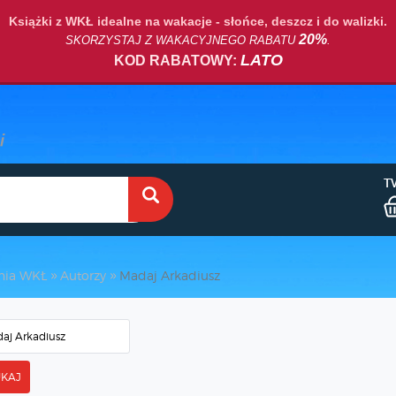
Książki z WKŁ idealne na wakacje - słońce, deszcz i do walizki.
20%
SKORZYSTAJ Z WAKACYJNEGO RABATU
.
LATO
KOD RABATOWY:
T
nia WKŁ
Autorzy
Madaj Arkadiusz
KAJ