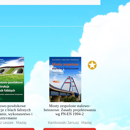
✪
towo-powłokowe
Mosty zespolone stalowo-
je z blach falistych
betonowe. Zasady projektowania
anie, wykonawstwo i
wg PN-EN 1994-2
utrzymanie
z Leszek , Madaj
Karlikowski Janusz , Madaj
Arkadiusz
Arkadiusz , Wołowicki Witold