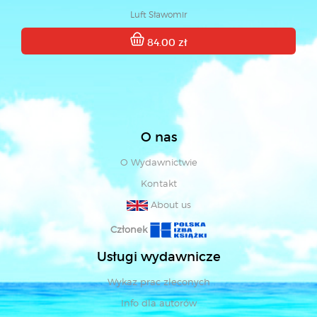
Luft Sławomir
84.00 zł
O nas
O Wydawnictwie
Kontakt
About us
Członek
Usługi wydawnicze
Wykaz prac zleconych
Info dla autorów