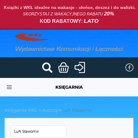
Książki z WKŁ idealne na wakacje - słońce, deszcz i do walizki.
20%
SKORZYSTAJ Z WAKACYJNEGO RABATU
.
LATO
KOD RABATOWY:
KSIĘGARNIA
Księgarnia WKŁ
Autorzy
Luft Sławomir