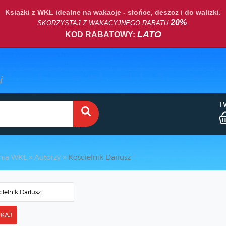
Książki z WKŁ idealne na wakacje - słońce, deszcz i do walizki.
20%
SKORZYSTAJ Z WAKACYJNEGO RABATU
.
LATO
KOD RABATOWY:
T
nia WKŁ
Autorzy
Kościelnik Dariusz
KAJ