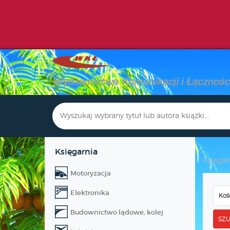
Księgarnia
Księgar
Motoryzacja
Elektronika
Budownictwo lądowe, kolej
SZU