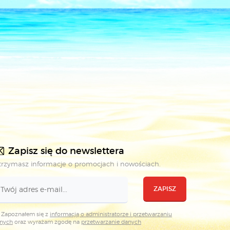
Zapisz się do newslettera
rzymasz informacje o promocjach i nowościach.
ZAPISZ
Zapoznałem się z
informacją o administratorze i przetwarzaniu
nych
oraz wyrażam zgodę na
przetwarzanie danych