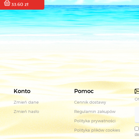
33.60 zł
Konto
Pomoc
Ot
Zmień dane
Cennik dostawy
Zmień hasło
Regulamin zakupów
Polityka prywatności
Polityka plików cookies
da