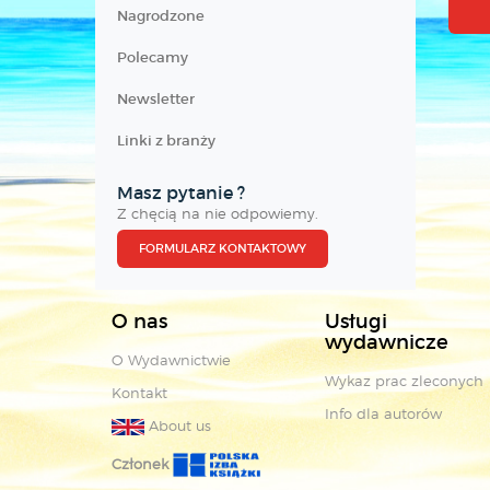
Nagrodzone
Polecamy
Newsletter
Linki z branży
Masz pytanie ?
Z chęcią na nie odpowiemy.
FORMULARZ KONTAKTOWY
O nas
Usługi
wydawnicze
O Wydawnictwie
Wykaz prac zleconych
Kontakt
Info dla autorów
About us
Członek