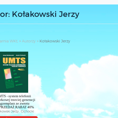
or: Kołakowski Jerzy
arnia WKŁ
Autorzy
Kołakowski Jerzy
TS - system telefonii
kowej trzeciej generacji
gzemplarz ze zwrotu
PRZEDAŻ RABAT 40%
kowski Jerzy , Cichocki
Jacek