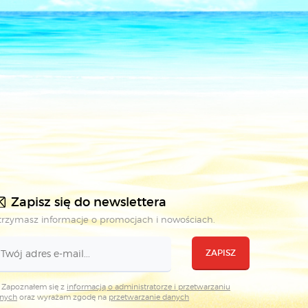
Zapisz się do newslettera
rzymasz informacje o promocjach i nowościach.
ZAPISZ
Zapoznałem się z
informacją o administratorze i przetwarzaniu
nych
oraz wyrażam zgodę na
przetwarzanie danych