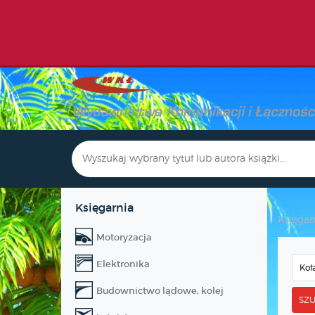
Księgarnia
Księgar
Motoryzacja
Elektronika
Budownictwo lądowe, kolej
SZU