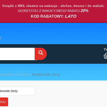
Książki z WKŁ idealne na wakacje - słońce, deszcz i do walizki.
20%
SKORZYSTAJ Z WAKACYJNEGO RABATU
.
LATO
KOD RABATOWY:
T
nia WKŁ
Autorzy
Kołakowski Jerzy
KAJ