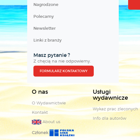
Nagrodzone
Polecamy
Newsletter
Linki z branży
Masz pytanie ?
Z chęcią na nie odpowiemy.
FORMULARZ KONTAKTOWY
O nas
Usługi
wydawnicze
O Wydawnictwie
Wykaz prac zleconych
Kontakt
Info dla autorów
About us
Członek