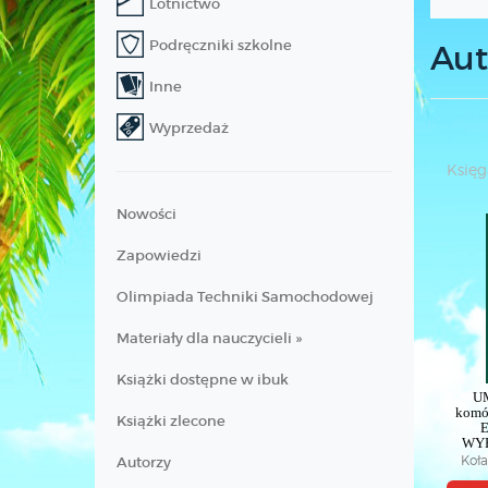
Lotnictwo
Podręczniki szkolne
Aut
Inne
Wyprzedaż
Księg
Nowości
Zapowiedzi
Olimpiada Techniki Samochodowej
Materiały dla nauczycieli »
Książki dostępne w ibuk
UM
komór
Książki zlecone
E
WY
Koła
Autorzy