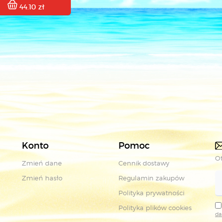
44.10 zł
Konto
Pomoc
Ot
Zmień dane
Cennik dostawy
Zmień hasło
Regulamin zakupów
Polityka prywatności
Polityka plików cookies
da