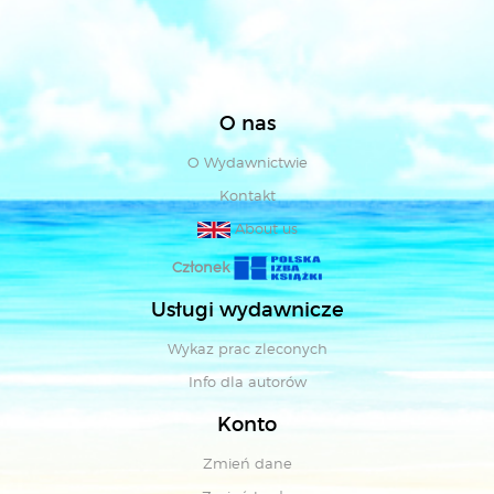
O nas
O Wydawnictwie
Kontakt
About us
Członek
Usługi wydawnicze
Wykaz prac zleconych
Info dla autorów
Konto
Zmień dane