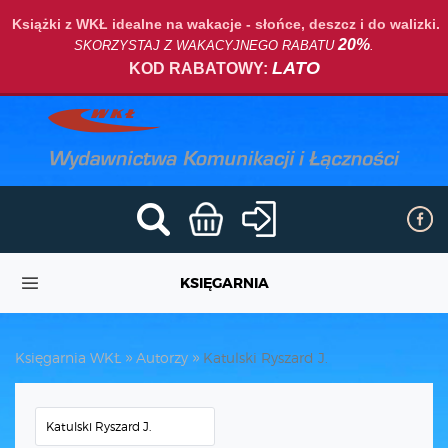
Książki z WKŁ idealne na wakacje - słońce, deszcz i do walizki.
20%
SKORZYSTAJ Z WAKACYJNEGO RABATU
.
LATO
KOD RABATOWY:
KSIĘGARNIA
Księgarnia WKŁ
Autorzy
Katulski Ryszard J.