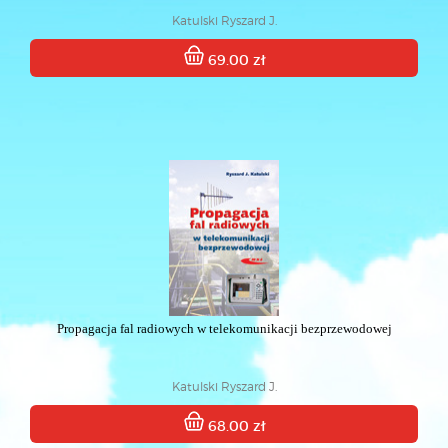
Katulski Ryszard J.
69.00 zł
Propagacja fal radiowych w telekomunikacji bezprzewodowej
Katulski Ryszard J.
68.00 zł