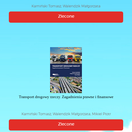
Kamiński Tomasz, Walendzik Małgorzata
Zlecone
Transport drogowy rzeczy. Zagadnienia prawne i finansowe
Kamiński Tomasz, Walendzik Małgorzata, Mikiel Piotr
Zlecone