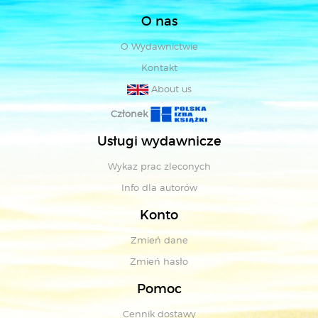
O nas
O Wydawnictwie
Kontakt
About us
Członek
Usługi wydawnicze
Wykaz prac zleconych
Info dla autorów
Konto
Zmień dane
Zmień hasło
Pomoc
Cennik dostawy