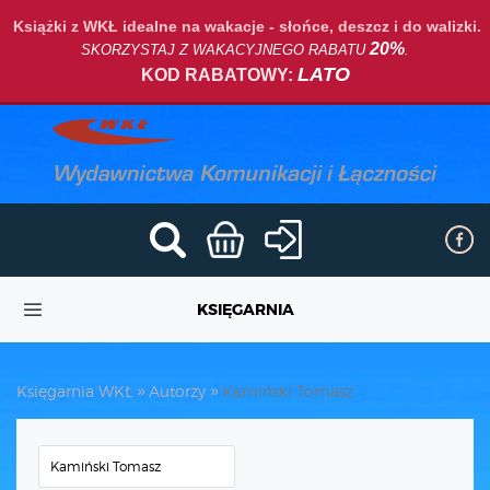
Książki z WKŁ idealne na wakacje - słońce, deszcz i do walizki.
20%
SKORZYSTAJ Z WAKACYJNEGO RABATU
.
LATO
KOD RABATOWY:
KSIĘGARNIA
Księgarnia WKŁ
Autorzy
Kamiński Tomasz