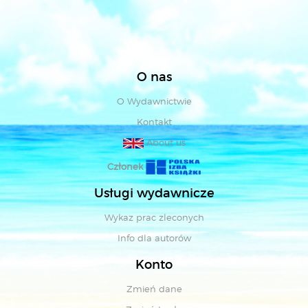
O nas
O Wydawnictwie
Kontakt
About us
Członek
Usługi wydawnicze
Wykaz prac zleconych
Info dla autorów
Konto
Zmień dane