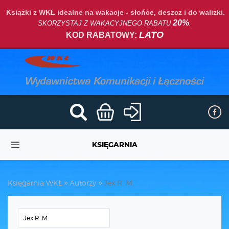
Książki z WKŁ idealne na wakacje - słońce, deszcz i do walizki.
20%
SKORZYSTAJ Z WAKACYJNEGO RABATU
.
LATO
KOD RABATOWY:
KSIĘGARNIA
Księgarnia WKŁ
Autorzy
Jex R. M.