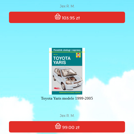
Jex R. M.
103.95 zł
Toyota Yaris modele 1999-2005
Jex R. M.
99.00 zł