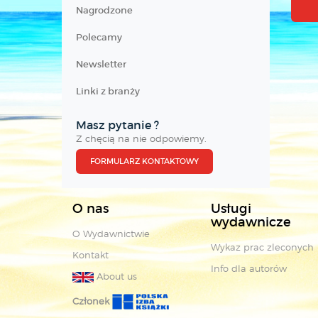
Nagrodzone
Polecamy
Newsletter
Linki z branży
Masz pytanie ?
Z chęcią na nie odpowiemy.
FORMULARZ KONTAKTOWY
O nas
Usługi
wydawnicze
O Wydawnictwie
Wykaz prac zleconych
Kontakt
Info dla autorów
About us
Członek