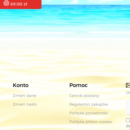
69.00 zł
Konto
Pomoc
Ot
Zmień dane
Cennik dostawy
Zmień hasło
Regulamin zakupów
Polityka prywatności
Polityka plików cookies
da