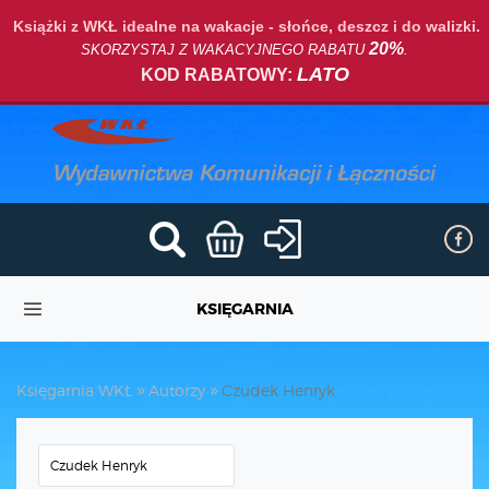
Książki z WKŁ idealne na wakacje - słońce, deszcz i do walizki.
20%
SKORZYSTAJ Z WAKACYJNEGO RABATU
.
LATO
KOD RABATOWY:
KSIĘGARNIA
Księgarnia WKŁ
Autorzy
Czudek Henryk