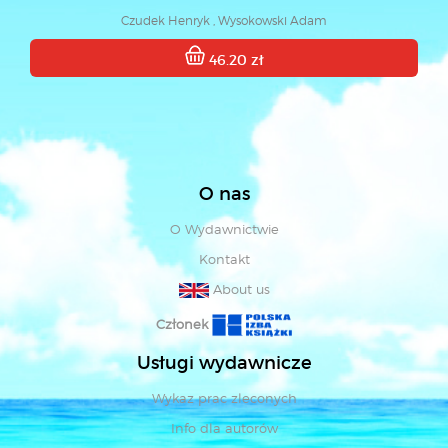
Czudek Henryk , Wysokowski Adam
46.20 zł
O nas
O Wydawnictwie
Kontakt
About us
Członek
Usługi wydawnicze
Wykaz prac zleconych
Info dla autorów