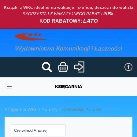
Książki z WKŁ idealne na wakacje - słońce, deszcz i do walizki.
20%
SKORZYSTAJ Z WAKACYJNEGO RABATU
.
LATO
KOD RABATOWY:
KSIĘGARNIA
Księgarnia WKŁ
Autorzy
Czerwiński Andrzej