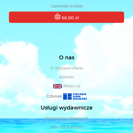
Czerwiński Andrzej
66.00 zł
O nas
O Wydawnictwie
Kontakt
About us
Członek
Usługi wydawnicze
Wykaz prac zleconych
Info dla autorów