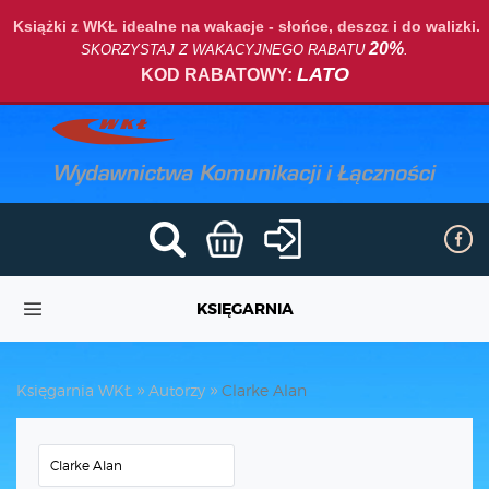
Książki z WKŁ idealne na wakacje - słońce, deszcz i do walizki.
20%
SKORZYSTAJ Z WAKACYJNEGO RABATU
.
LATO
KOD RABATOWY:
KSIĘGARNIA
Księgarnia WKŁ
Autorzy
Clarke Alan