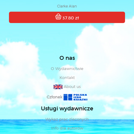
Clarke Alan
37.80 zł
O nas
O Wydawnictwie
Kontakt
About us
Członek
Usługi wydawnicze
Wykaz prac zleconych
Info dla autorów