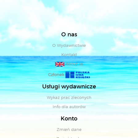
O nas
O Wydawnictwie
Kontakt
About us
Członek
Usługi wydawnicze
Wykaz prac zleconych
Info dla autorów
Konto
Zmień dane