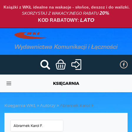
Książki z WKŁ idealne na wakacje - słońce, deszcz i do walizki.
20%
SKORZYSTAJ Z WAKACYJNEGO RABATU
.
LATO
KOD RABATOWY:
KSIĘGARNIA
Księgarnia WKŁ
Autorzy
Abramek Karol F.