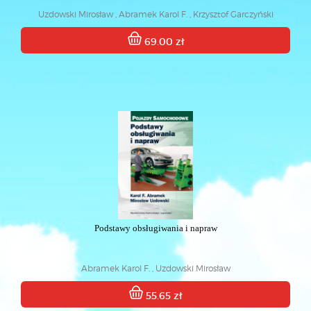
Uzdowski Mirosław , Abramek Karol F. , Krzysztof Garczyński
69.00 zł
Podstawy obsługiwania i napraw
Abramek Karol F. , Uzdowski Mirosław
55.65 zł