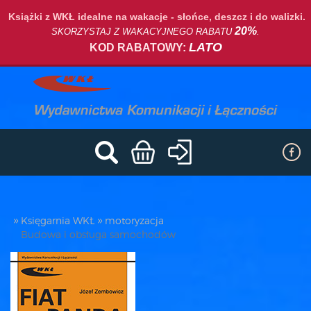
Książki z WKŁ idealne na wakacje - słońce, deszcz i do walizki.
20%
SKORZYSTAJ Z WAKACYJNEGO RABATU
.
LATO
KOD RABATOWY:
Księgarnia WKŁ
motoryzacja
Budowa i obsługa samochodów