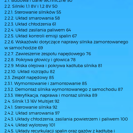
2.1. Budowa i dane techniczne 50
2.2. Silniki 1,1 8V i 1,2 8V 50
2.2.1. Sterowanie silników 55
2.2.2. Układ smarowania 58
2.2.3. Układ chłodzenia 61
2.2.4. Układ zasilania paliwem 64
2.2.5. Układ kontroli emisji spalin 67
2.2.6. Wskazówki dotyczące naprawy silnika zamontowanego
w samochodzie 69
2.2.7. Zawieszenie zespołu napędowego 76
2.2.8. Pokrywa głowicy i głowica 78
2.2.9. Miska olejowa i pokrywa kadłuba silnika 81
2.2.10. Układ rozrządu 82
2.3. Zespół napędowy 85
2.3.1. Wymontowanie i zamontowanie 85
2.3.2. Demontaż silnika wymontowanego z samochodu 87
2.3.3. Weryfikacja, naprawa i montaż silnika 89
2.4. Silnik 1,3 16V Multijet 92
2.4.1. Sterowanie silnika 92
2.4.2. Układ smarowania 97
2.4.3. Układy chłodzenia, zasilania powietrzem i paliwem 100
2.4.4. Układ wylotowy 101
2.4.5. Układy recyrkulacji spalin oraz gazów z kadłuba i