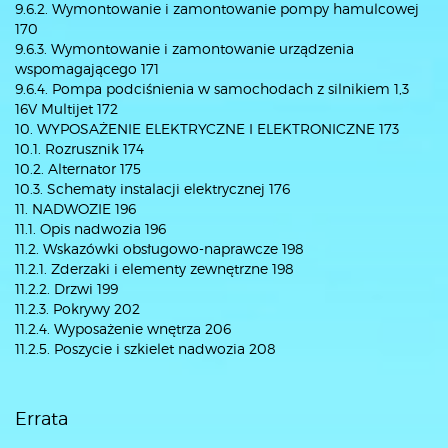
9.6.2. Wymontowanie i zamontowanie pompy hamulcowej
170
9.6.3. Wymontowanie i zamontowanie urządzenia
wspomagającego 171
9.6.4. Pompa podciśnienia w samochodach z silnikiem 1,3
16V Multijet 172
10. WYPOSAŻENIE ELEKTRYCZNE I ELEKTRONICZNE 173
10.1. Rozrusznik 174
10.2. Alternator 175
10.3. Schematy instalacji elektrycznej 176
11. NADWOZIE 196
11.1. Opis nadwozia 196
11.2. Wskazówki obsługowo-naprawcze 198
11.2.1. Zderzaki i elementy zewnętrzne 198
11.2.2. Drzwi 199
11.2.3. Pokrywy 202
11.2.4. Wyposażenie wnętrza 206
11.2.5. Poszycie i szkielet nadwozia 208
Errata