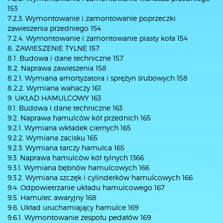
153
7.2.3. Wymontowanie i zamontowanie poprzeczki
zawieszenia przedniego 154
7.2.4. Wymontowanie i zamontowanie piasty koła 154
8. ZAWIESZENIE TYLNE 157
8.1. Budowa i dane techniczne 157
8.2. Naprawa zawieszenia 158
8.2.1. Wymiana amortyzatora i sprężyn śrubowych 158
8.2.2. Wymiana wahaczy 161
9. UKŁAD HAMULCOWY 163
9.1. Budowa i dane techniczne 163
9.2. Naprawa hamulców kół przednich 165
9.2.1. Wymiana wkładek ciernych 165
9.2.2. Wymiana zacisku 165
9.2.3. Wymiana tarczy hamulca 165
9.3. Naprawa hamulców kół tylnych 1366
9.3.1. Wymiana bębnów hamulcowych 166
9.3.2. Wymiana szczęk i cylinderków hamulcowych 166
9.4. Odpowietrzanie układu hamulcowego 167
9.5. Hamulec awaryjny 168
9.6. Układ uruchamiający hamulce 169
9.6.1. Wymontowanie zespołu pedałów 169