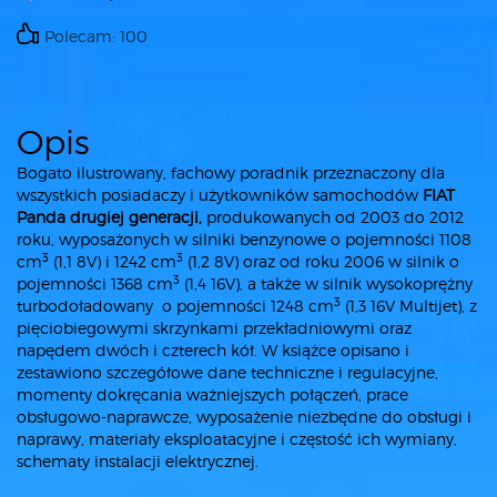
Polecam: 100
Opis
Bogato ilustrowany, fachowy poradnik przeznaczony dla
wszystkich posiadaczy i użytkowników samochodów
FIAT
Panda drugiej generacji,
produkowanych od 2003 do 2012
roku, wyposażonych w silniki benzynowe o pojemności 1108
3
3
cm
(1,1 8V) i 1242 cm
(1,2 8V) oraz od roku 2006 w silnik o
3
pojemności 1368 cm
(1,4 16V), a także w silnik wysokoprężny
3
turbodoładowany o pojemności 1248 cm
(1,3 16V Multijet), z
pięciobiegowymi skrzynkami przekładniowymi oraz
napędem dwóch i czterech kół. W książce opisano i
zestawiono szczegółowe dane techniczne i regulacyjne,
momenty dokręcania ważniejszych połączeń, prace
obsługowo-naprawcze, wyposażenie niezbędne do obsługi i
naprawy, materiały eksploatacyjne i częstość ich wymiany,
schematy instalacji elektrycznej.