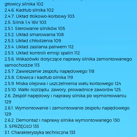
głowicy silnika 102
2.4.6. Kadłub silnika 102
2.4.7. Układ tłokowo-korbowy 103
2.5. Silnik 1,4 16V 103
2.5.1. Sterowanie silników 105
2.5.2. Układ smarowania 108
2.5.3. Układ chłodzenia 109
2.5.4. Układ zasilania paliwem 112
2.5.5. Układ kontroli emisji spalin 112
2.5.6. Wskazówki dotyczące naprawy silnika zamontowanego
samochodzie 113
2.5.7. Zawieszenie zespołu napędowego 118
2.5.8. Głowica i kadłub silnika 119
2.5.9. Miska olejowa i uszczelnienia wału korbowego 124
2.5.10. Wałki rozrządu, zawory, prowadnice zaworów 125
2.6. Zespół napędowy i naprawy silnika po wymontowaniu
129
2.6.1. Wymontowanie i zamontowanie zespołu napędowego
129
2.6.2. Demontaż i naprawy silnika wymontowanego 130
3. SPRZĘGŁO 133
3.1. Charakterystyka techniczna 133