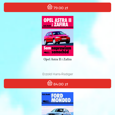
79.00 zł
Opel Astra II i Zafira
Etzold Hans-Rüdiger
84.00 zł