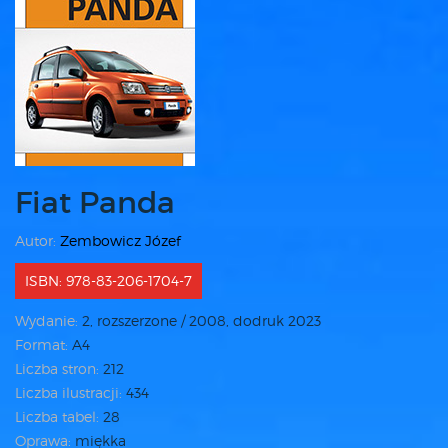
Fiat Panda
Autor:
Zembowicz Józef
ISBN: 978-83-206-1704-7
Wydanie:
2, rozszerzone / 2008, dodruk 2023
Format:
A4
Liczba stron:
212
Liczba ilustracji:
434
Liczba tabel:
28
Oprawa:
miękka