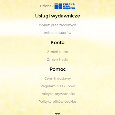
Członek
Usługi wydawnicze
Wykaz prac zleconych
Info dla autorów
Konto
Zmień dane
Zmień hasło
Pomoc
Cennik dostawy
Regulamin zakupów
Polityka prywatności
Polityka plików cookies