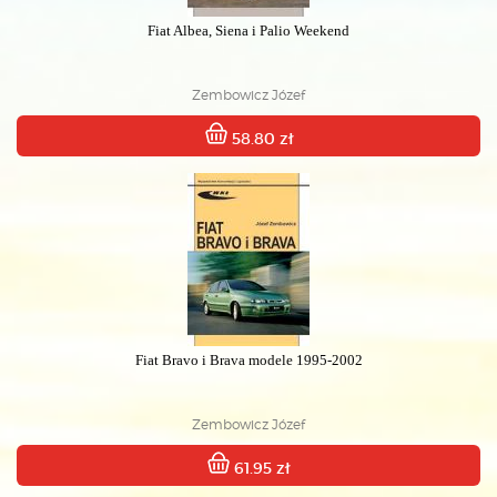
Fiat Albea, Siena i Palio Weekend
Zembowicz Józef
58.80 zł
Fiat Bravo i Brava modele 1995-2002
Zembowicz Józef
61.95 zł