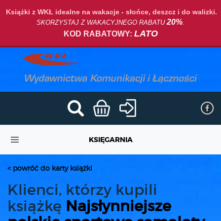
Książki z WKŁ idealne na wakacje - słońce, deszcz i do walizki.
20%
SKORZYSTAJ Z WAKACYJNEGO RABATU
.
LATO
KOD RABATOWY:
KSIĘGARNIA
< powróć do karty książki
Klienci, którzy kupili
książkę
Najsłynniejsze