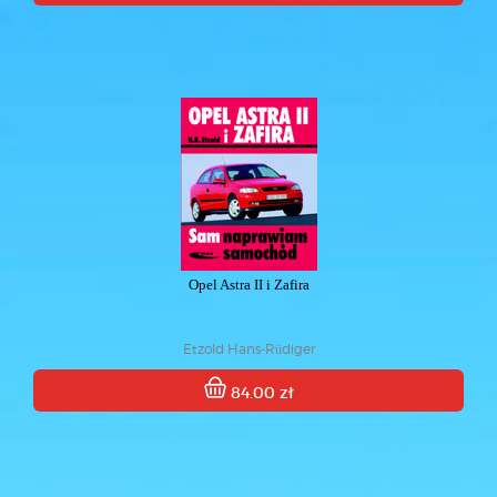
Opel Astra II i Zafira
Etzold Hans-Rüdiger
84.00 zł