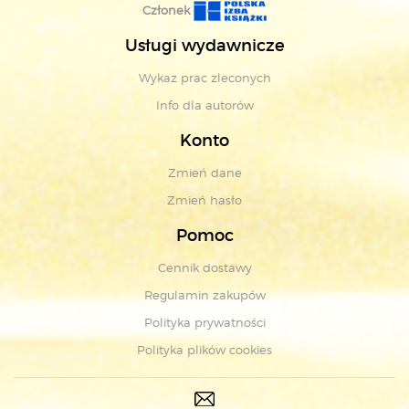
Członek
Usługi wydawnicze
Wykaz prac zleconych
Info dla autorów
Konto
Zmień dane
Zmień hasło
Pomoc
Cennik dostawy
Regulamin zakupów
Polityka prywatności
Polityka plików cookies