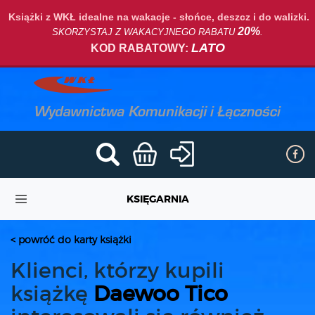
Książki z WKŁ idealne na wakacje - słońce, deszcz i do walizki.
20%
SKORZYSTAJ Z WAKACYJNEGO RABATU
.
LATO
KOD RABATOWY:
KSIĘGARNIA
< powróć do karty książki
Klienci, którzy kupili
książkę
Daewoo Tico