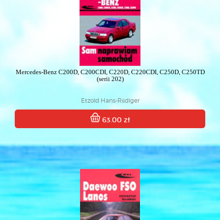
Mercedes-Benz C200D, C200CDI, C220D, C220CDI, C250D, C250TD
(serii 202)
Etzold Hans-Rüdiger
63.00 zł