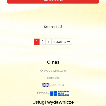
Strona 1 z
2
1
2
»
ostatnia ⇒
O nas
O Wydawnictwie
Kontakt
About us
Członek
Usługi wydawnicze