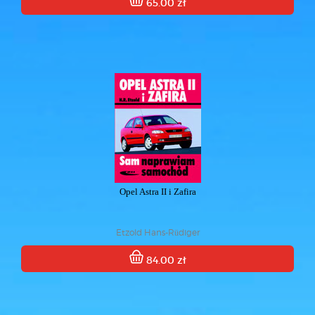
65.00 zł
Opel Astra II i Zafira
Etzold Hans-Rüdiger
84.00 zł