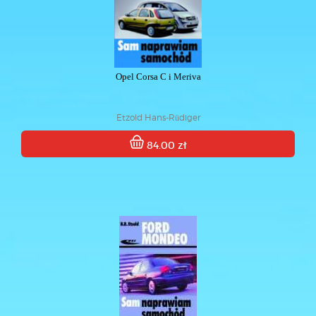
Opel Corsa C i Meriva
Etzold Hans-Rüdiger
84.00 zł