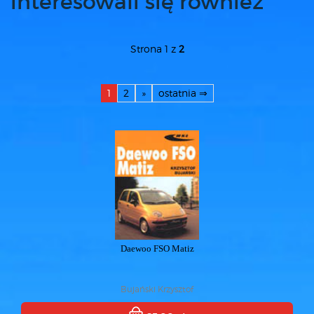
interesowali się również
Strona 1 z
2
1
2
»
ostatnia ⇒
Daewoo FSO Matiz
Bujański Krzysztof