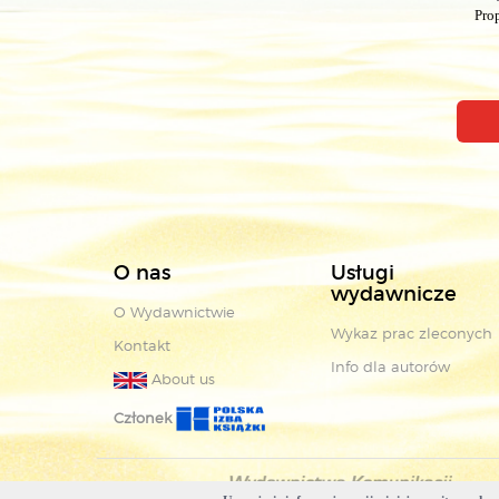
Pro
O nas
Usługi
wydawnicze
O Wydawnictwie
Wykaz prac zleconych
Kontakt
Info dla autorów
About us
Członek