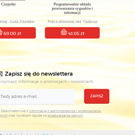
Czujniki
Programowalne układy
przetwarzania sygnałów i
informacji
rzej , Juda Zdzisław
Praca zbiorowa, red. Tadeusz
Łuba
69.00 zł
43.05 zł
Zapisz się do newslettera
rzymasz informacje o promocjach i nowościach.
ZAPISZ
Zapoznałem się z
informacją o administratorze i przetwarzaniu
nych
oraz wyrażam zgodę na
przetwarzanie danych
Projekt i realizacja: WKŁ & Plovedesign