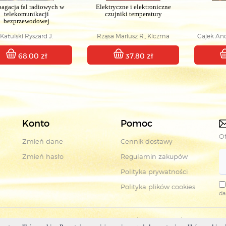
pagacja fal radiowych w
Elektryczne i elektroniczne
telekomunikacji
czujniki temperatury
bezprzewodowej
Katulski Ryszard J.
Rząsa Mariusz R., Kiczma
Gajek And
Bolesław
68.00 zł
37.80 zł
Konto
Pomoc
Ot
Zmień dane
Cennik dostawy
Zmień hasło
Regulamin zakupów
Polityka prywatności
Polityka plików cookies
da
Copyright © Wydawnictwa Komunikacji i Łączności