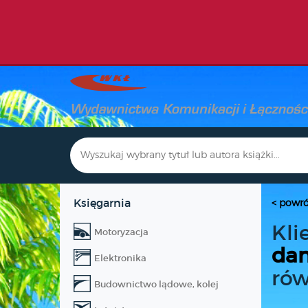
Księgarnia
< powró
Kli
Motoryzacja
dan
Elektronika
rów
Budownictwo lądowe, kolej