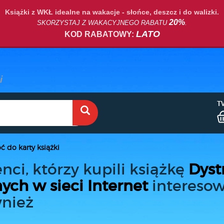
Książki z WKŁ idealne na wakacje - słońce, deszcz i do walizki.
20%
SKORZYSTAJ Z WAKACYJNEGO RABATU
.
LATO
KOD RABATOWY:
T
ć do karty książki
enci, którzy kupili książkę
Dyst
ych w sieci Internet
interesow
nież