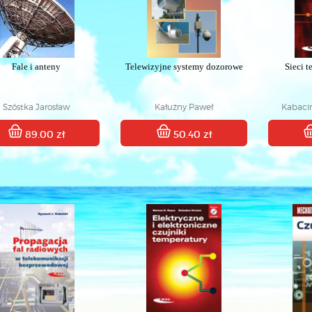
Fale i anteny
Telewizyjne systemy dozorowe
Sieci 
Szóstka Jarosław
Kałużny Paweł
Kabaciń
89.00 zł
50.40 zł