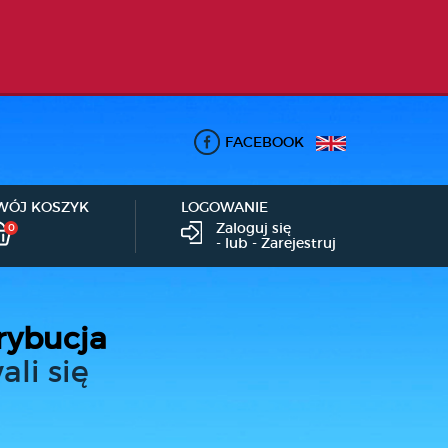
FACEBOOK
WÓJ KOSZYK
LOGOWANIE
Zaloguj się
0
- lub -
Zarejestruj
rybucja
ali się