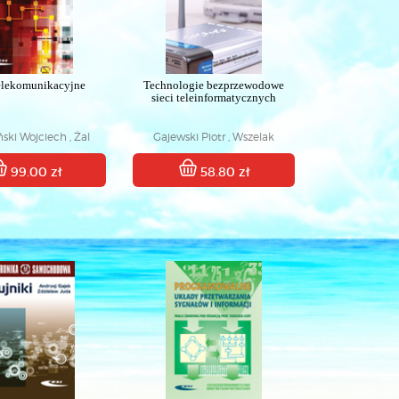
telekomunikacyjne
Technologie bezprzewodowe
sieci teleinformatycznych
ski Wojciech , Żal
Gajewski Piotr , Wszelak
Mariusz
Stanisław
99.00 zł
58.80 zł