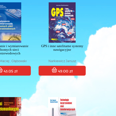
nie i wymiarowanie
GPS i inne satelitarne systemy
chomych sieci
nawigacyjne
przewodowych
Maciej , Głąbowski
Narkiewicz Janusz
 Zwierzykowski Piotr
43.05 zł
49.00 zł