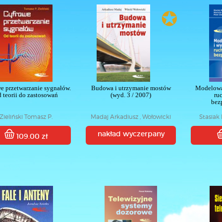
✪
e przetwarzanie sygnałów.
Budowa i utrzymanie mostów
Modelowa
 teorii do zastosowań
(wyd. 3 / 2007)
ru
bez
Zieliński Tomasz P.
Madaj Arkadiusz , Wołowicki
Stasiak 
Witold
Mariusz ,
nakład wyczerpany
109.00 zł