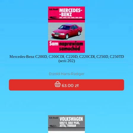
Mercedes-Benz C200D, C200CDI, C220D, C220CDI, C250D, C250TD
(serii 202)
Etzold Hans-Rüdiger
63.00 zł