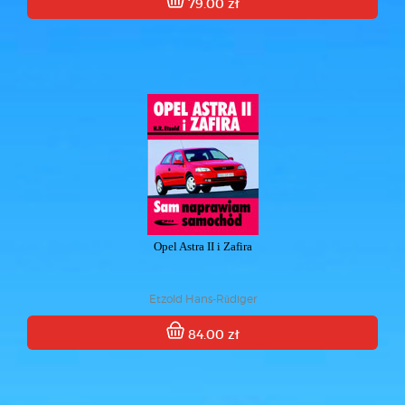
79.00 zł
Opel Astra II i Zafira
Etzold Hans-Rüdiger
84.00 zł