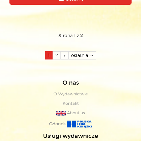
Strona 1 z
2
1
2
»
ostatnia ⇒
O nas
O Wydawnictwie
Kontakt
About us
Członek
Usługi wydawnicze