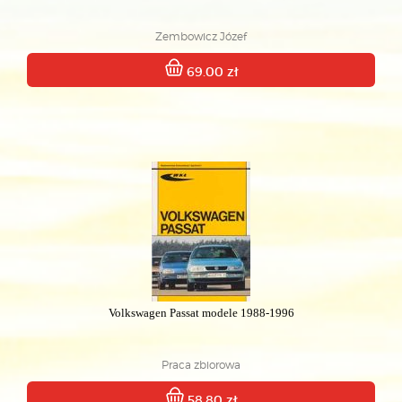
Zembowicz Józef
69.00 zł
Volkswagen Passat modele 1988-1996
Praca zbiorowa
58.80 zł