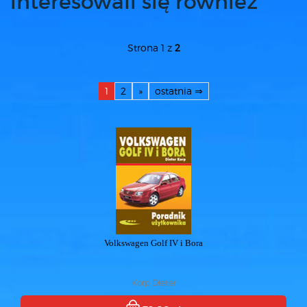
interesowali się również
Strona 1 z
2
1
2
»
ostatnia ⇒
Volkswagen Golf IV i Bora
Korp Dieter