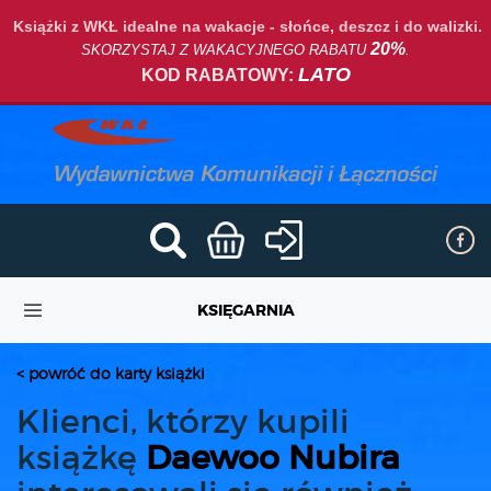
Książki z WKŁ idealne na wakacje - słońce, deszcz i do walizki.
20%
SKORZYSTAJ Z WAKACYJNEGO RABATU
.
LATO
KOD RABATOWY:
KSIĘGARNIA
< powróć do karty książki
Klienci, którzy kupili
książkę
Daewoo Nubira