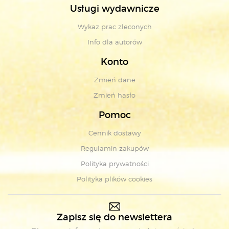
Usługi wydawnicze
Wykaz prac zleconych
Info dla autorów
Konto
Zmień dane
Zmień hasło
Pomoc
Cennik dostawy
Regulamin zakupów
Polityka prywatności
Polityka plików cookies
Zapisz się do newslettera