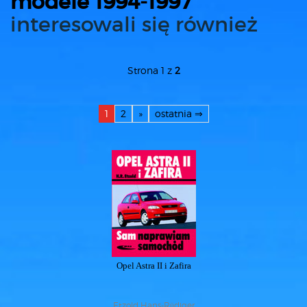
modele 1994-1997
interesowali się również
Strona 1 z
2
1
2
»
ostatnia ⇒
Opel Astra II i Zafira
Etzold Hans-Rüdiger