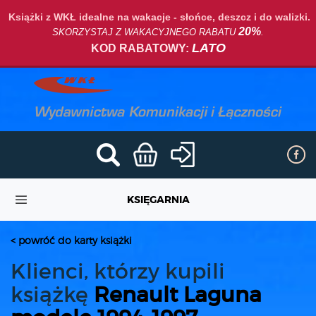
Książki z WKŁ idealne na wakacje - słońce, deszcz i do walizki.
20%
SKORZYSTAJ Z WAKACYJNEGO RABATU
.
LATO
KOD RABATOWY:
KSIĘGARNIA
< powróć do karty książki
Klienci, którzy kupili
książkę
Renault Laguna