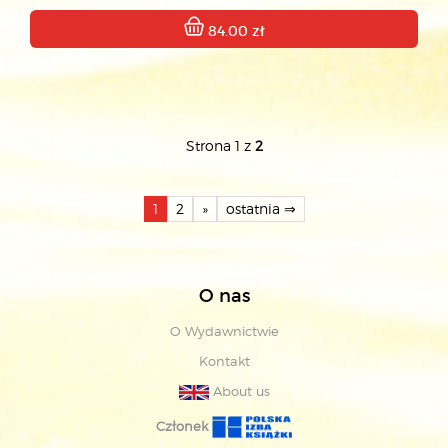
84.00 zł
Strona 1 z
2
1
2
»
ostatnia ⇒
O nas
O Wydawnictwie
Kontakt
About us
Członek