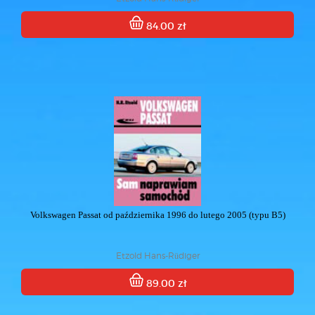
84.00 zł
Volkswagen Passat od października 1996 do lutego 2005 (typu B5)
Etzold Hans-Rüdiger
89.00 zł