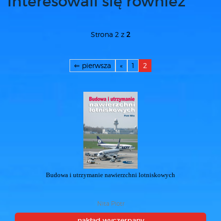
interesowali się również
Strona 2 z
2
⇐ pierwsza
«
1
2
Budowa i utrzymanie nawierzchni lotniskowych
Nita Piotr
nakład wyczerpany