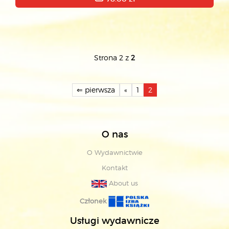
Strona 2 z
2
⇐ pierwsza
«
1
2
O nas
O Wydawnictwie
Kontakt
About us
Członek
Usługi wydawnicze