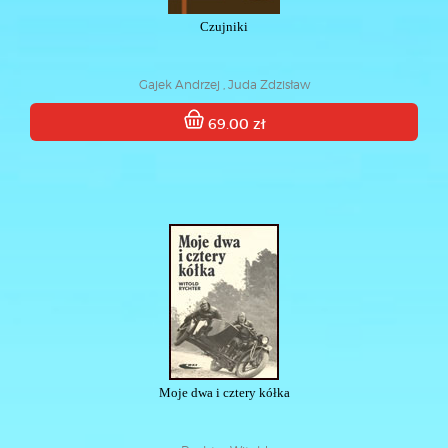
Czujniki
Gajek Andrzej , Juda Zdzisław
69.00 zł
Moje dwa i cztery kółka