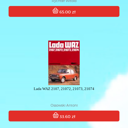
Rychter Witold
65.00 zł
Lada WAZ 2107, 21072, 21073, 21074
Ossowski Antoni
33.60 zł