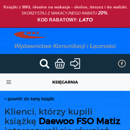
Książki z WKŁ idealne na wakacje - słońce, deszcz i do walizki.
20%
SKORZYSTAJ Z WAKACYJNEGO RABATU
.
LATO
KOD RABATOWY:
KSIĘGARNIA
< powróć do karty książki
Klienci, którzy kupili
książkę
Daewoo FSO Matiz