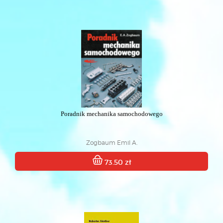
Poradnik mechanika samochodowego
Zogbaum Emil A.
73.50 zł