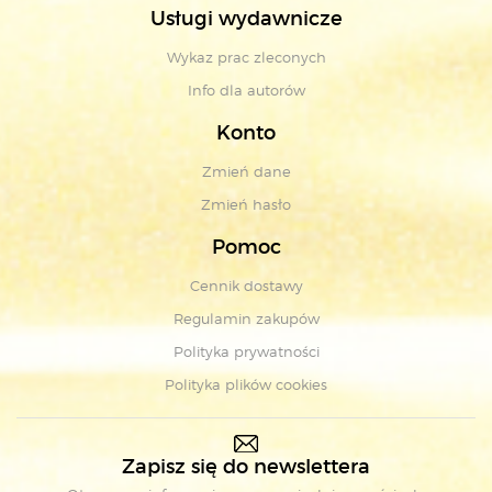
Usługi wydawnicze
Wykaz prac zleconych
Info dla autorów
Konto
Zmień dane
Zmień hasło
Pomoc
Cennik dostawy
Regulamin zakupów
Polityka prywatności
Polityka plików cookies
Zapisz się do newslettera