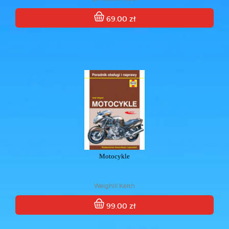
69.00 zł
Motocykle
Weighill Keith
99.00 zł