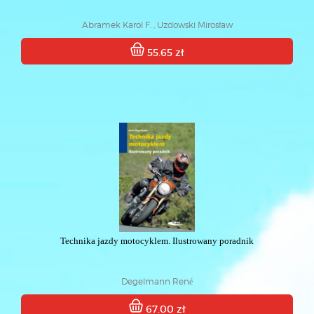
Abramek Karol F. , Uzdowski Mirosław
55.65 zł
Technika jazdy motocyklem. Ilustrowany poradnik
Degelmann René
67.00 zł