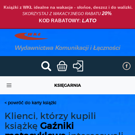
Książki z WKŁ idealne na wakacje - słońce, deszcz i do walizki.
20%
SKORZYSTAJ Z WAKACYJNEGO RABATU
.
LATO
KOD RABATOWY:
KSIĘGARNIA
< powróć do karty książki
Klienci, którzy kupili
książkę
Gaźniki