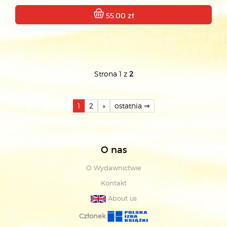
55.00 zł
Strona 1 z
2
1
2
»
ostatnia ⇒
O nas
O Wydawnictwie
Kontakt
About us
Członek