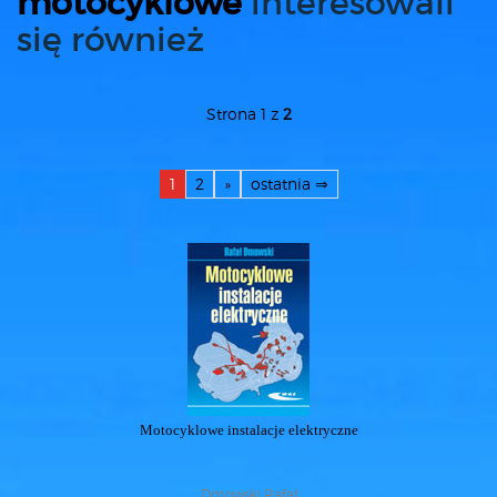
motocyklowe
interesowali
się również
Strona 1 z
2
1
2
»
ostatnia ⇒
Motocyklowe instalacje elektryczne
Dmowski Rafał