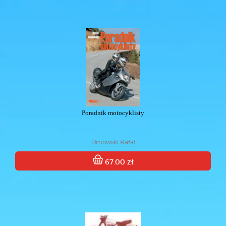
Poradnik motocyklisty
Dmowski Rafał
67.00 zł