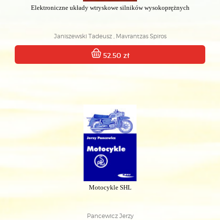
Elektroniczne układy wtryskowe silników wysokoprężnych
Janiszewski Tadeusz , Mavrantzas Spiros
52.50 zł
Motocykle SHL
Pancewicz Jerzy