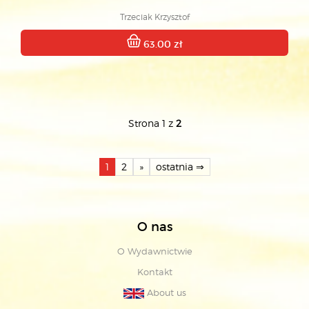
Trzeciak Krzysztof
63.00 zł
Strona 1 z
2
1
2
»
ostatnia ⇒
O nas
O Wydawnictwie
Kontakt
About us