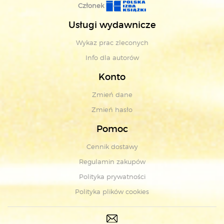
Członek
Usługi wydawnicze
Wykaz prac zleconych
Info dla autorów
Konto
Zmień dane
Zmień hasło
Pomoc
Cennik dostawy
Regulamin zakupów
Polityka prywatności
Polityka plików cookies