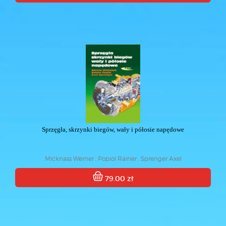
Sprzęgła, skrzynki biegów, wały i półosie napędowe
Micknass Werner , Popiol Rainer , Sprenger Axel
79.00 zł