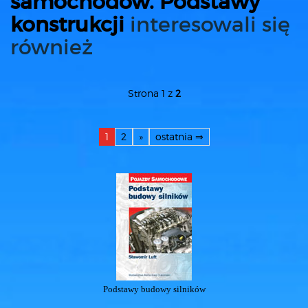
samochodów. Podstawy
konstrukcji
interesowali się
również
Strona 1 z
2
1
2
»
ostatnia ⇒
Podstawy budowy silników