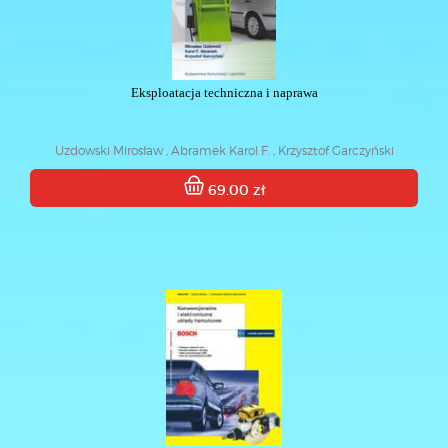
Eksploatacja techniczna i naprawa
Uzdowski Mirosław , Abramek Karol F. , Krzysztof Garczyński
69.00 zł