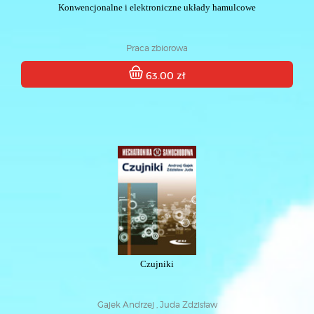
Konwencjonalne i elektroniczne układy hamulcowe
Praca zbiorowa
63.00 zł
Czujniki
Gajek Andrzej , Juda Zdzisław