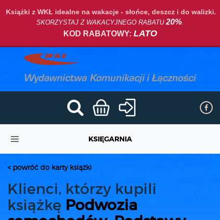
Książki z WKŁ idealne na wakacje - słońce, deszcz i do walizki.
20%
SKORZYSTAJ Z WAKACYJNEGO RABATU
.
LATO
KOD RABATOWY:
KSIĘGARNIA
< powróć do karty książki
Klienci, którzy kupili
książkę
Podwozia