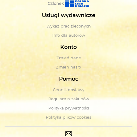
Członek
Usługi wydawnicze
Wykaz prac zleconych
Info dla autorów
Konto
Zmień dane
Zmień hasło
Pomoc
Cennik dostawy
Regulamin zakupów
Polityka prywatności
Polityka plików cookies