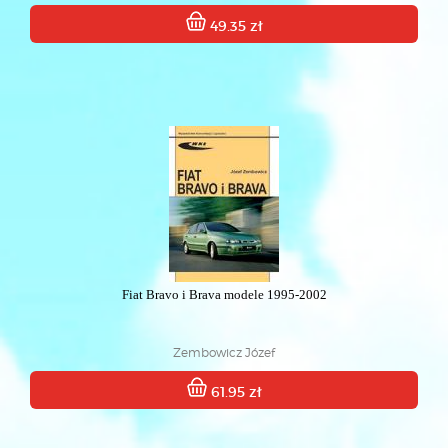
49.35 zł
Fiat Bravo i Brava modele 1995-2002
Zembowicz Józef
61.95 zł