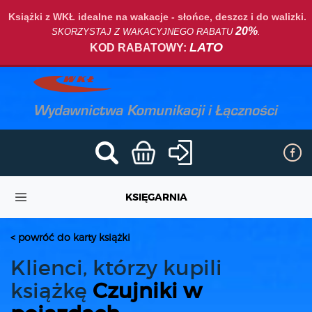
Książki z WKŁ idealne na wakacje - słońce, deszcz i do walizki.
20%
SKORZYSTAJ Z WAKACYJNEGO RABATU
.
LATO
KOD RABATOWY:
KSIĘGARNIA
< powróć do karty książki
Klienci, którzy kupili
książkę
Czujniki w