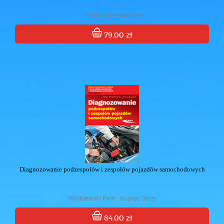
Etzold Hans-Rüdiger
79.00 zł
Diagnozowanie podzespołów i zespołów pojazdów samochodowych
Wróblewski Piotr , Kupiec Jerzy
84.00 zł