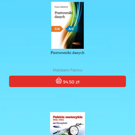
Przetworniki danych
Maloberti Franco
94.50 zł