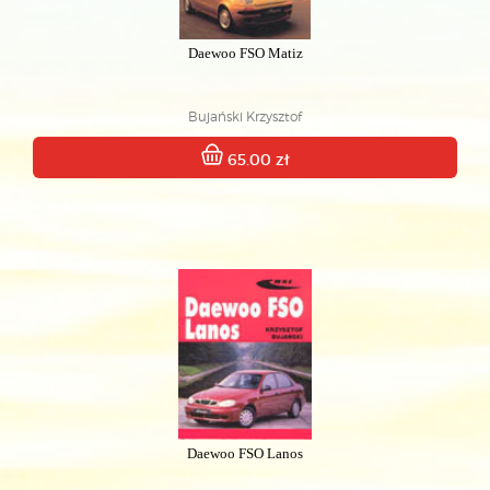
Daewoo FSO Matiz
Bujański Krzysztof
65.00 zł
Daewoo FSO Lanos