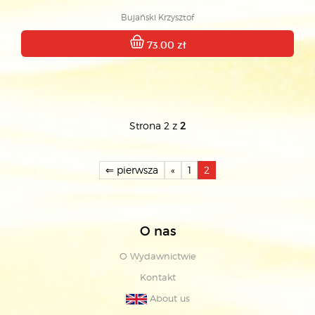
Bujański Krzysztof
73.00 zł
Strona 2 z
2
⇐ pierwsza
«
1
2
O nas
O Wydawnictwie
Kontakt
About us