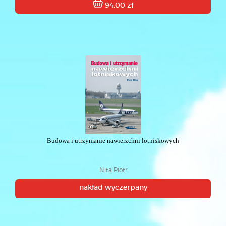
94.00 zł
Budowa i utrzymanie nawierzchni lotniskowych
Nita Piotr
nakład wyczerpany