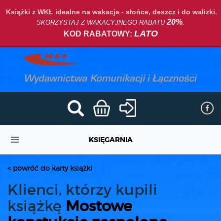
Książki z WKŁ idealne na wakacje - słońce, deszcz i do walizki.
20%
SKORZYSTAJ Z WAKACYJNEGO RABATU
.
LATO
KOD RABATOWY:
KSIĘGARNIA
< powróć do karty książki
Klienci, którzy kupili
książkę
Mostowe