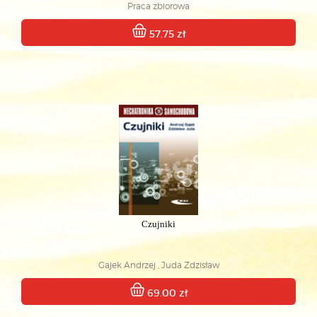
Praca zbiorowa
57.75 zł
Czujniki
Gajek Andrzej , Juda Zdzisław
69.00 zł