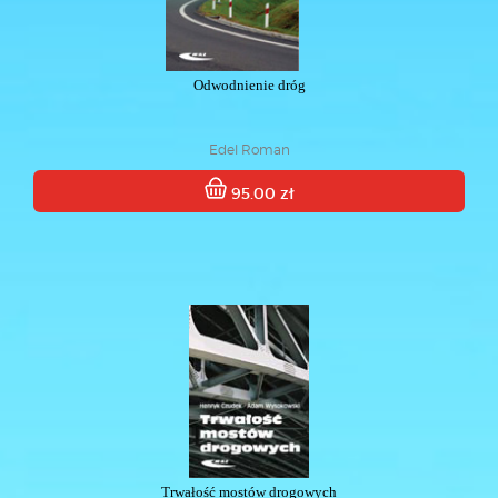
Odwodnienie dróg
Edel Roman
95.00 zł
Trwałość mostów drogowych