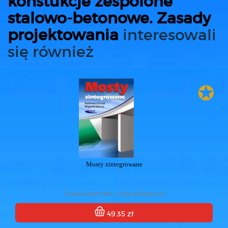
konstukcje zespolone
stalowo-betonowe. Zasady
projektowania
interesowali
się również
✪
Mosty zintegrowane
Furtak Kazimierz , Wrana Bogumił
49.35 zł