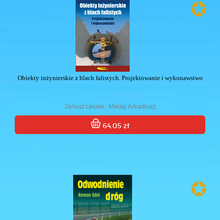
✪
Obiekty inżynierskie z blach falistych. Projektowanie i wykonawstwo
Janusz Leszek , Madaj Arkadiusz
64.05 zł
✪