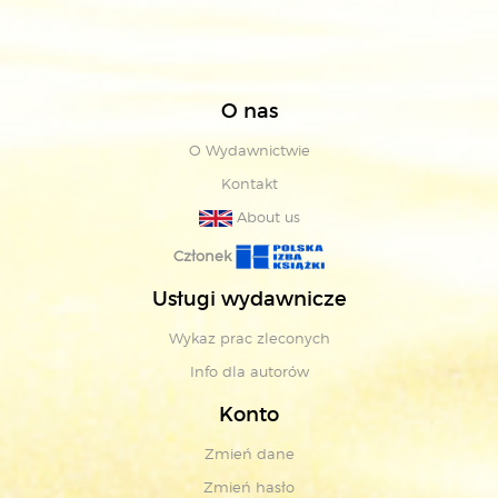
O nas
O Wydawnictwie
Kontakt
About us
Członek
Usługi wydawnicze
Wykaz prac zleconych
Info dla autorów
Konto
Zmień dane
Zmień hasło