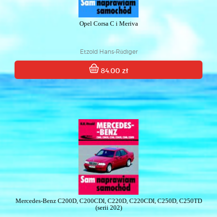
Opel Corsa C i Meriva
Etzold Hans-Rüdiger
84.00 zł
Mercedes-Benz C200D, C200CDI, C220D, C220CDI, C250D, C250TD
(serii 202)