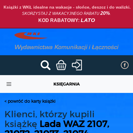
Książki z WKŁ idealne na wakacje - słońce, deszcz i do walizki.
20%
SKORZYSTAJ Z WAKACYJNEGO RABATU
.
LATO
KOD RABATOWY:
KSIĘGARNIA
< powróć do karty książki
Klienci, którzy kupili
książkę
Lada WAZ 2107,