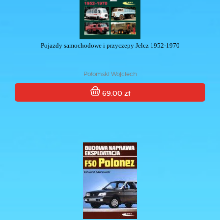
Pojazdy samochodowe i przyczepy Jelcz 1952-1970
Połomski Wojciech
69.00 zł