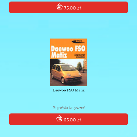
75.00 zł
Daewoo FSO Matiz
Bujański Krzysztof
65.00 zł