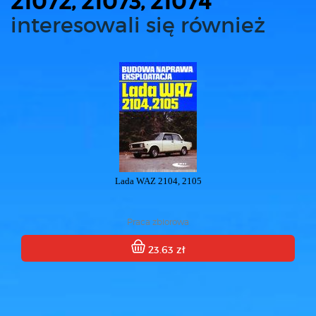
21072, 21073, 21074
interesowali się również
Lada WAZ 2104, 2105
Praca zbiorowa
23.63 zł