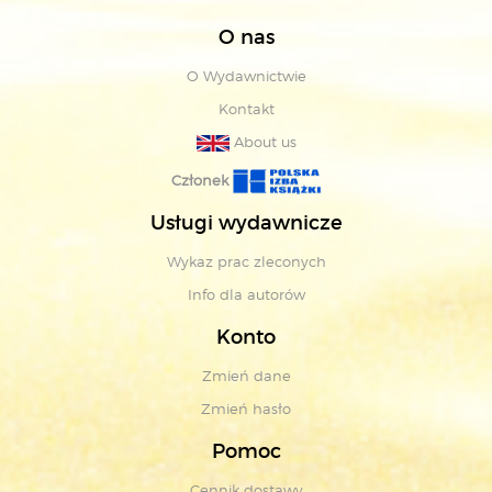
O nas
O Wydawnictwie
Kontakt
About us
Członek
Usługi wydawnicze
Wykaz prac zleconych
Info dla autorów
Konto
Zmień dane
Zmień hasło
Pomoc
Cennik dostawy