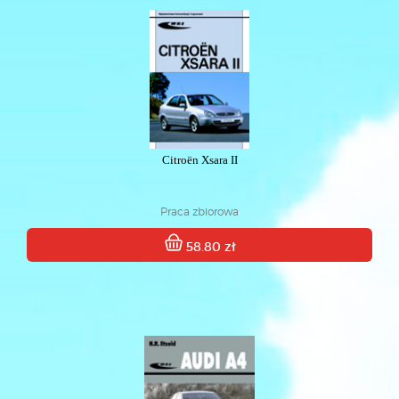
Citroën Xsara II
Praca zbiorowa
58.80 zł