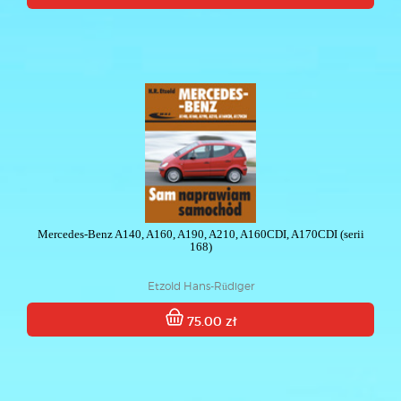
Mercedes-Benz A140, A160, A190, A210, A160CDI, A170CDI (serii
168)
Etzold Hans-Rüdiger
75.00 zł