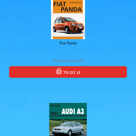
Fiat Panda
Zembowicz Józef
79.00 zł