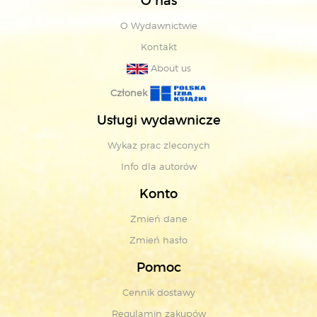
O nas
O Wydawnictwie
Kontakt
About us
Członek
Usługi wydawnicze
Wykaz prac zleconych
Info dla autorów
Konto
Zmień dane
Zmień hasło
Pomoc
Cennik dostawy
Regulamin zakupów