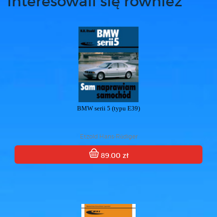
interesowali się również
BMW serii 5 (typu E39)
Etzold Hans-Rüdiger
89.00 zł