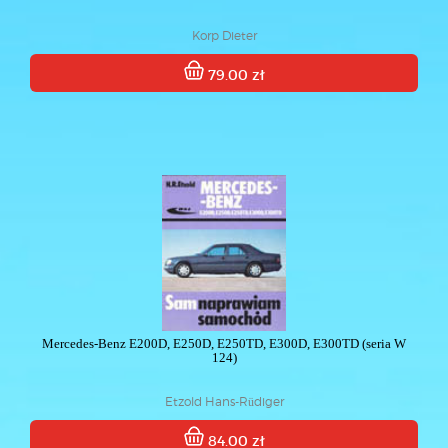
Korp Dieter
79.00 zł
Mercedes-Benz E200D, E250D, E250TD, E300D, E300TD (seria W
124)
Etzold Hans-Rüdiger
84.00 zł