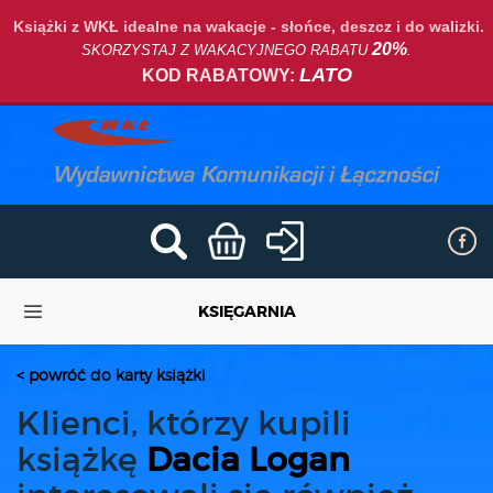
Książki z WKŁ idealne na wakacje - słońce, deszcz i do walizki.
20%
SKORZYSTAJ Z WAKACYJNEGO RABATU
.
LATO
KOD RABATOWY:
KSIĘGARNIA
< powróć do karty książki
Klienci, którzy kupili
książkę
Dacia Logan