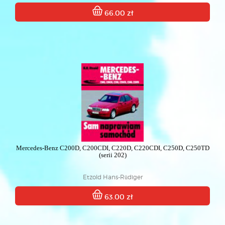
66.00 zł
Mercedes-Benz C200D, C200CDI, C220D, C220CDI, C250D, C250TD
(serii 202)
Etzold Hans-Rüdiger
63.00 zł