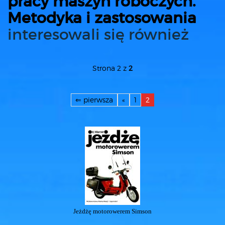
pracy maszyn roboczych.
Metodyka i zastosowania
interesowali się również
Strona 2 z
2
⇐ pierwsza
«
1
2
Jeżdżę motorowerem Simson