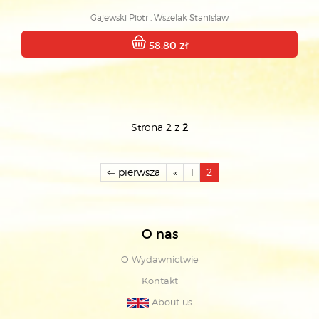
Gajewski Piotr , Wszelak Stanisław
58.80 zł
Strona 2 z
2
⇐ pierwsza
«
1
2
O nas
O Wydawnictwie
Kontakt
About us