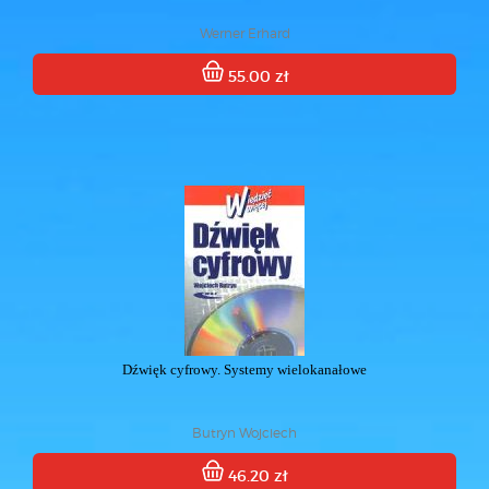
Werner Erhard
55.00 zł
Dźwięk cyfrowy. Systemy wielokanałowe
Butryn Wojciech
46.20 zł