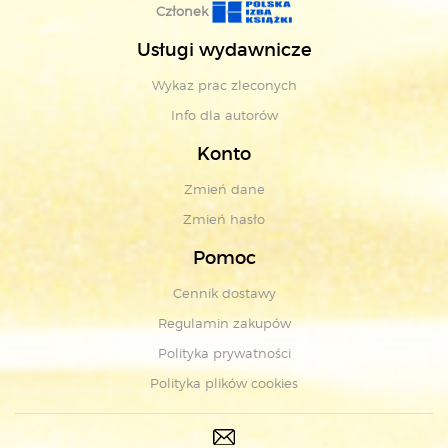
Członek
Usługi wydawnicze
Wykaz prac zleconych
Info dla autorów
Konto
Zmień dane
Zmień hasło
Pomoc
Cennik dostawy
Regulamin zakupów
Polityka prywatności
Polityka plików cookies