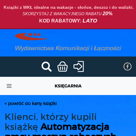
Książki z WKŁ idealne na wakacje - słońce, deszcz i do walizki.
20%
SKORZYSTAJ Z WAKACYJNEGO RABATU
.
LATO
KOD RABATOWY:
KSIĘGARNIA
< powróć do karty książki
Klienci, którzy kupili
książkę
Automatyzacja