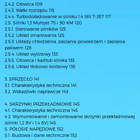
2.4.2. Głowica 109
2.4.3. Wałki rozrządu 115
2.4.4. Turbodoładowanie w silniku 1,4 16V T-JET 117
2.5. Silniki 1,3 Multijet 75 i 90 KM 120
2.5.1. Sterowanie silników 125
2.5.2. Układ smarowania 125
2.5.3. Układy chłodzenia, zasilania powietrzem i zasilania
paliwem 128
2.5.4. Układ wylotowy 133
2.5.5. Głowica i kadłub silnika 133
2.5.6. Układ tłokowo-korbowy 135
3. SPRZĘGŁO 141
3.1. Charakterystyka techniczna 141
3.2. Wskazówki naprawcze 143
4. SKRZYNKI PRZEKŁADNIOWE 145
4.1. Charakterystyka techniczna 145
4.2. Wymontowanie i zamontowanie skrzynki przekładniowej
(silniki 1,2 8V i 1,4 8V) 145
5. PÓŁOSIE NAPĘDOWE 152
5.1. Budowa i dane techniczne 152