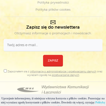
Polityka prywatności
Polityka plików cookies
Zapisz się do newslettera
Otrzymasz informacje o promocjach i nowościach.
ZAPISZ
Zapoznałem się z
informacją o administratorze i przetwarzaniu danych
oraz
wyrażam zgodę na
przetwarzanie danych
Uprzejmie informujemy, iż niniejsza witryna korzysta z plików cookies. Pozostając na
Copyright © Wydawnictwa Komunikacji i Łączności
niej wyrażasz zgodę korzystanie z plików cookies. Dowiedz się więcej, czytając
Politykę
Projekt i realizacja: WKŁ & Plovedesign