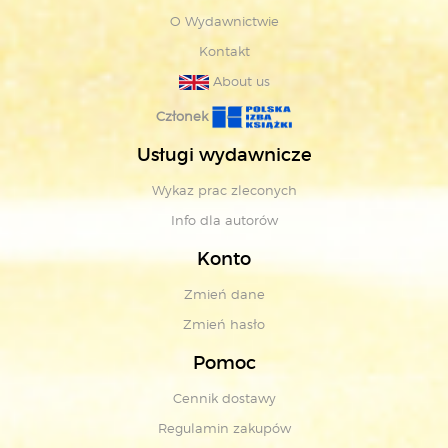
O Wydawnictwie
Kontakt
About us
Członek
Usługi wydawnicze
Wykaz prac zleconych
Info dla autorów
Konto
Zmień dane
Zmień hasło
Pomoc
Cennik dostawy
Regulamin zakupów