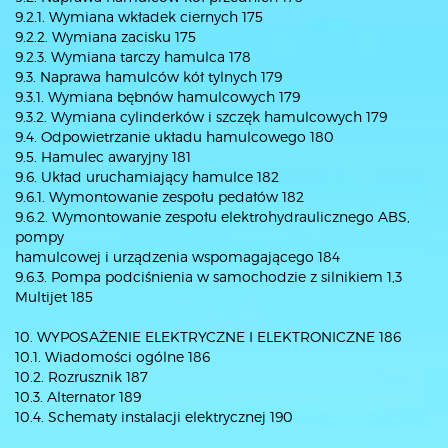
9.2.1. Wymiana wkładek ciernych 175
9.2.2. Wymiana zacisku 175
9.2.3. Wymiana tarczy hamulca 178
9.3. Naprawa hamulców kół tylnych 179
9.3.1. Wymiana bębnów hamulcowych 179
9.3.2. Wymiana cylinderków i szczęk hamulcowych 179
9.4. Odpowietrzanie układu hamulcowego 180
9.5. Hamulec awaryjny 181
9.6. Układ uruchamiający hamulce 182
9.6.1. Wymontowanie zespołu pedałów 182
9.6.2. Wymontowanie zespołu elektrohydraulicznego ABS,
pompy
hamulcowej i urządzenia wspomagającego 184
9.6.3. Pompa podciśnienia w samochodzie z silnikiem 1,3
Multijet 185
10. WYPOSAŻENIE ELEKTRYCZNE I ELEKTRONICZNE 186
10.1. Wiadomości ogólne 186
10.2. Rozrusznik 187
10.3. Alternator 189
10.4. Schematy instalacji elektrycznej 190