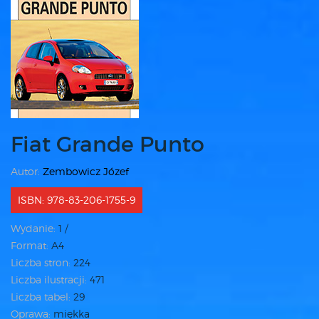
Fiat Grande Punto
Autor:
Zembowicz Józef
ISBN: 978-83-206-1755-9
Wydanie:
1 /
Format:
A4
Liczba stron:
224
Liczba ilustracji:
471
Liczba tabel:
29
Oprawa:
miękka