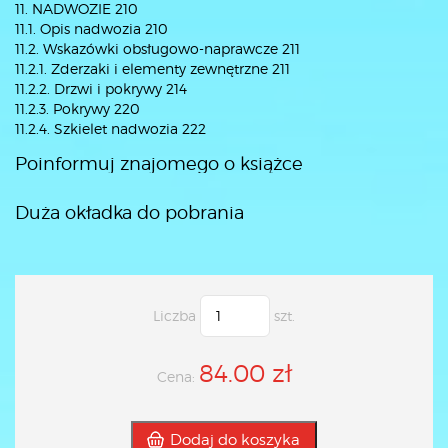
11. NADWOZIE 210
11.1. Opis nadwozia 210
11.2. Wskazówki obsługowo-naprawcze 211
11.2.1. Zderzaki i elementy zewnętrzne 211
11.2.2. Drzwi i pokrywy 214
11.2.3. Pokrywy 220
11.2.4. Szkielet nadwozia 222
Poinformuj znajomego o książce
Duża okładka do pobrania
Liczba
szt.
84.00 zł
Cena:
Dodaj do koszyka