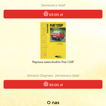
Zembowicz Józef
69.00 zł
Naprawa samochodów Fiat 126P
Klimecki Zbigniew , Zembowicz Józef
89.00 zł
O nas