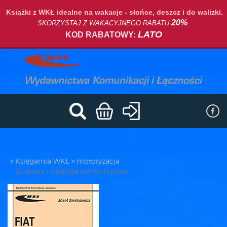
Książki z WKŁ idealne na wakacje - słońce, deszcz i do walizki.
20%
SKORZYSTAJ Z WAKACYJNEGO RABATU
.
LATO
KOD RABATOWY:
Księgarnia WKŁ
motoryzacja
Budowa i obsługa samochodów