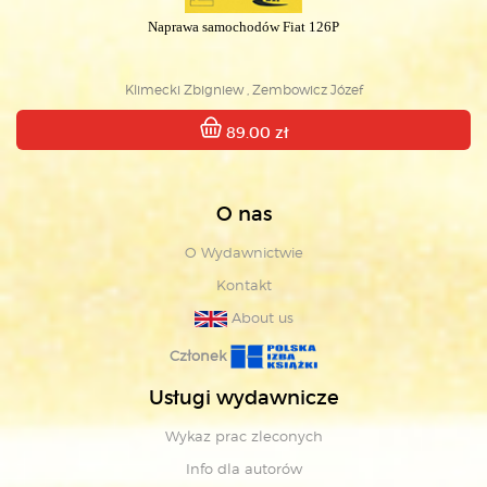
Naprawa samochodów Fiat 126P
Klimecki Zbigniew , Zembowicz Józef
89.00 zł
O nas
O Wydawnictwie
Kontakt
About us
Członek
Usługi wydawnicze
Wykaz prac zleconych
Info dla autorów