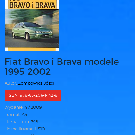
Fiat Bravo i Brava modele
1995-2002
Autor:
Zembowicz Józef
ISBN: 978-83-206-1442-8
Wydanie:
4 / 2009
Format:
A4
Liczba stron:
348
Liczba ilustracji:
510