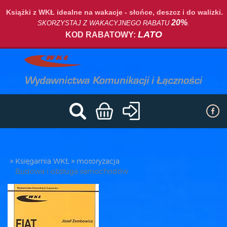
Książki z WKŁ idealne na wakacje - słońce, deszcz i do walizki.
20%
SKORZYSTAJ Z WAKACYJNEGO RABATU
.
LATO
KOD RABATOWY:
Księgarnia WKŁ
motoryzacja
Budowa i obsługa samochodów