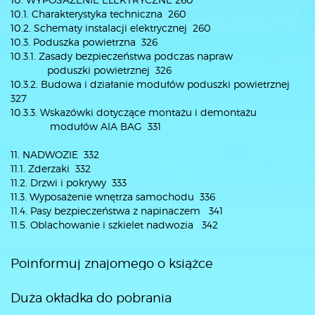
10.1. Charakterystyka techniczna 260
10.2. Schematy instalacji elektrycznej 260
10.3. Poduszka powietrzna 326
10.3.1. Zasady bezpieczeństwa podczas napraw
poduszki powietrznej 326
10.3.2. Budowa i działanie modułów poduszki powietrznej
327
10.3.3. Wskazówki dotyczące montażu i demontażu
modułów AlA BAG 331
11. NADWOZIE 332
11.1. Zderzaki 332
11.2. Drzwi i pokrywy 333
11.3. Wyposażenie wnętrza samochodu 336
11.4. Pasy bezpieczeństwa z napinaczem 341
11.5. Oblachowanie i szkielet nadwozia 342
Poinformuj znajomego o książce
Duża okładka do pobrania