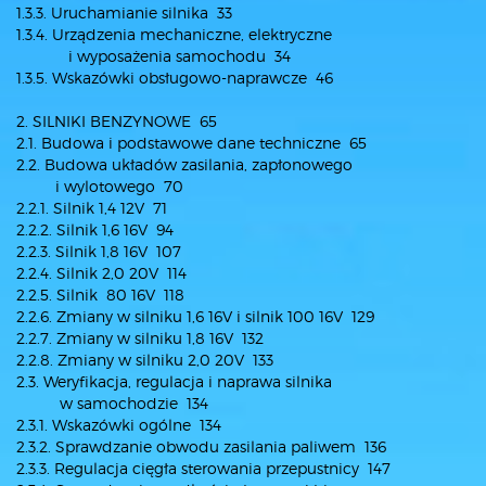
1.3.3. Uruchamianie silnika 33
1.3.4. Urządzenia mechaniczne, elektryczne
i wyposażenia samochodu 34
1.3.5. Wskazówki obsługowo-naprawcze 46
2. SILNIKI BENZYNOWE 65
2.1. Budowa i podstawowe dane techniczne 65
2.2. Budowa układów zasilania, zapłonowego
i wylotowego 70
2.2.1. Silnik 1,4 12V 71
2.2.2. Silnik 1,6 16V 94
2.2.3. Silnik 1,8 16V 107
2.2.4. Silnik 2,0 20V 114
2.2.5. Silnik 80 16V 118
2.2.6. Zmiany w silniku 1,6 16V i silnik 100 16V 129
2.2.7. Zmiany w silniku 1,8 16V 132
2.2.8. Zmiany w silniku 2,0 20V 133
2.3. Weryfikacja, regulacja i naprawa silnika
w samochodzie 134
2.3.1. Wskazówki ogólne 134
2.3.2. Sprawdzanie obwodu zasilania paliwem 136
2.3.3. Regulacja cięgła sterowania przepustnicy 147