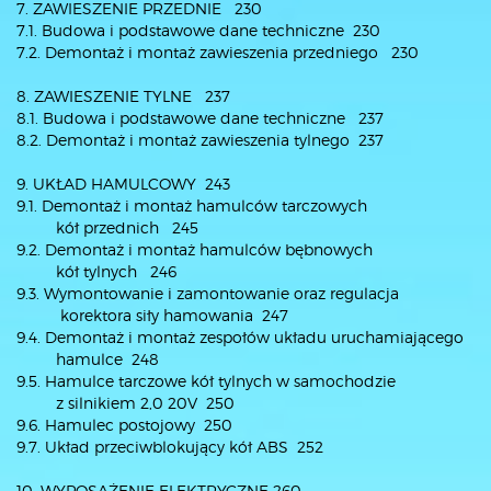
7. ZAWIESZENIE PRZEDNIE 230
7.1. Budowa i podstawowe dane techniczne 230
7.2. Demontaż i montaż zawieszenia przedniego 230
8. ZAWIESZENIE TYLNE 237
8.1. Budowa i podstawowe dane techniczne 237
8.2. Demontaż i montaż zawieszenia tylnego 237
9. UKŁAD HAMULCOWY 243
9.1. Demontaż i montaż hamulców tarczowych
kół przednich 245
9.2. Demontaż i montaż hamulców bębnowych
kół tylnych 246
9.3. Wymontowanie i zamontowanie oraz regulacja
korektora siły hamowania 247
9.4. Demontaż i montaż zespołów układu uruchamiającego
hamulce 248
9.5. Hamulce tarczowe kół tylnych w samochodzie
z silnikiem 2,0 20V 250
9.6. Hamulec postojowy 250
9.7. Układ przeciwblokujący kół ABS 252
10. WYPOSAŻENIE ELEKTRYCZNE 260