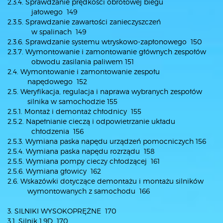
2.3.4. Sprawdzanie prędkości obrotowej biegu
jałowego 149
2.3.5. Sprawdzanie zawartości zanieczyszczeń
w spalinach 149
2.3.6. Sprawdzanie systemu wtryskowo-zapłonowego 150
2.3.7. Wymontowanie i zamontowanie głównych zespołów
obwodu zasilania paliwem 151
2.4. Wymontowanie i zamontowanie zespołu
napędowego 152
2.5. Weryfikacja, regulacja i naprawa wybranych zespołów
silnika w samochodzie 155
2.5.1. Montaż i demontaż chłodnicy 155
2.5.2. Napełnianie cieczą i odpowietrzanie układu
chłodzenia 156
2.5.3. Wymiana paska napędu urządzeń pomocniczych 156
2.5.4. Wymiana paska napędu rozrządu 158
2.5.5. Wymiana pompy cieczy chłodzącej 161
2.5.6. Wymiana głowicy 162
2.6. Wskazówki dotyczące demontażu i montażu silników
wymontowanych z samochodu 166
3. SILNIKI WYSOKOPRĘŻNE 170
3.1. Silnik 1,9D 170