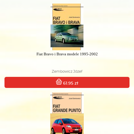
Fiat Bravo i Brava modele 1995-2002
Zembowicz Józef
61.95 zł