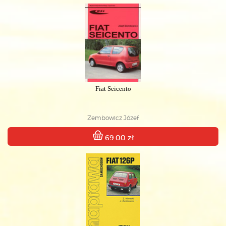
Fiat Seicento
Zembowicz Józef
69.00 zł