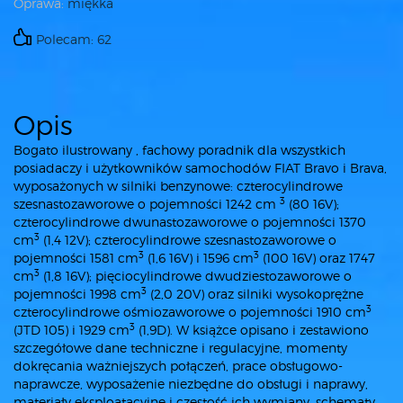
Oprawa:
miękka
Polecam: 62
Opis
Bogato ilustrowany , fachowy poradnik dla wszystkich
posiadaczy i użytkowników samochodów FIAT Bravo i Brava,
wyposażonych w silniki benzynowe: czterocylindrowe
3
szesnastozaworowe o pojemności 1242 cm
(80 16V);
czterocylindrowe dwunastozaworowe o pojemności 1370
3
cm
(1,4 12V); czterocylindrowe szesnastozaworowe o
3
3
pojemności 1581 cm
(1,6 16V) i 1596 cm
(100 16V) oraz 1747
3
cm
(1,8 16V); pięciocylindrowe dwudziestozaworowe o
3
pojemności 1998 cm
(2,0 20V) oraz silniki wysokoprężne
3
czterocylindrowe ośmiozaworowe o pojemności 1910 cm
3
(JTD 105) i 1929 cm
(1,9D). W książce opisano i zestawiono
szczegółowe dane techniczne i regulacyjne, momenty
dokręcania ważniejszych połączeń, prace obsługowo-
naprawcze, wyposażenie niezbędne do obsługi i naprawy,
materiały eksploatacyjne i częstość ich wymiany, schematy