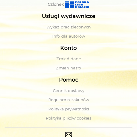
Członek
Usługi wydawnicze
Wykaz prac zleconych
Info dla autorów
Konto
Zmień dane
Zmień hasło
Pomoc
Cennik dostawy
Regulamin zakupów
Polityka prywatności
Polityka plików cookies