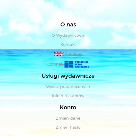
O nas
O Wydawnictwie
Kontakt
About us
Członek
Usługi wydawnicze
Wykaz prac zleconych
Info dla autorów
Konto
Zmień dane
Zmień hasło