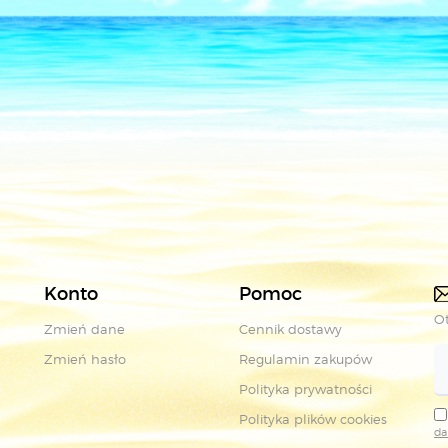
Konto
Pomoc
Ot
Zmień dane
Cennik dostawy
Zmień hasło
Regulamin zakupów
Polityka prywatności
Polityka plików cookies
da