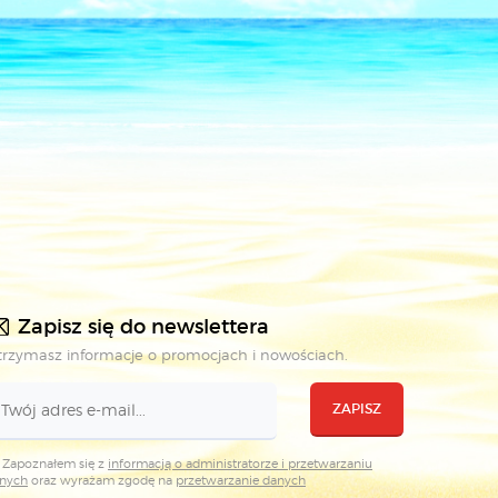
Zapisz się do newslettera
rzymasz informacje o promocjach i nowościach.
ZAPISZ
Zapoznałem się z
informacją o administratorze i przetwarzaniu
nych
oraz wyrażam zgodę na
przetwarzanie danych