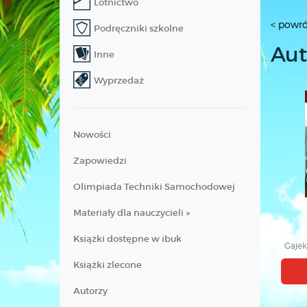
Lotnictwo
< powró
Podręczniki szkolne
Aut
Inne
Wyprzedaż
Nowości
Zapowiedzi
Olimpiada Techniki Samochodowej
Materiały dla nauczycieli »
Książki dostępne w ibuk
Gajek
Książki zlecone
Autorzy