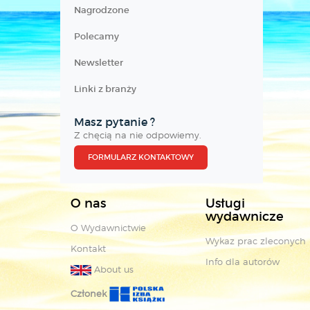
Nagrodzone
Polecamy
Newsletter
Linki z branży
Masz pytanie ?
Z chęcią na nie odpowiemy.
FORMULARZ KONTAKTOWY
O nas
Usługi
wydawnicze
O Wydawnictwie
Wykaz prac zleconych
Kontakt
Info dla autorów
About us
Członek