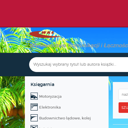
Księgarnia
Motoryzacja
Elektronika
SZU
Budownictwo lądowe, kolej