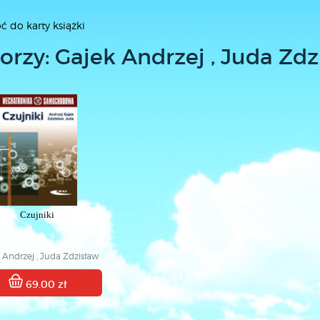
ć do karty książki
orzy: Gajek Andrzej , Juda Zdz
Czujniki
 Andrzej , Juda Zdzisław
69.00 zł