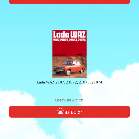
Lada WAZ 2107, 21072, 21073, 21074
Ossowski Antoni
33.60 zł