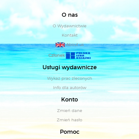
O nas
O Wydawnictwie
Kontakt
About us
Członek
Usługi wydawnicze
Wykaz prac zleconych
Info dla autorów
Konto
Zmień dane
Zmień hasło
Pomoc