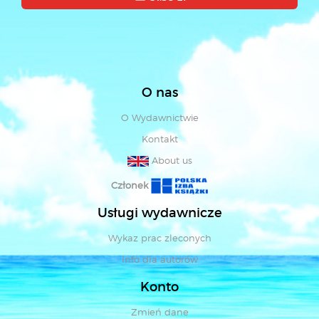
O nas
O Wydawnictwie
Kontakt
About us
Członek
Usługi wydawnicze
Wykaz prac zleconych
Info dla autorów
Konto
Zmień dane