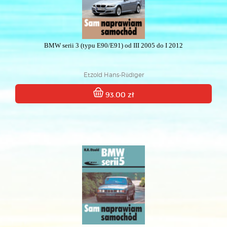
BMW serii 3 (typu E90/E91) od III 2005 do I 2012
Etzold Hans-Rüdiger
93.00 zł