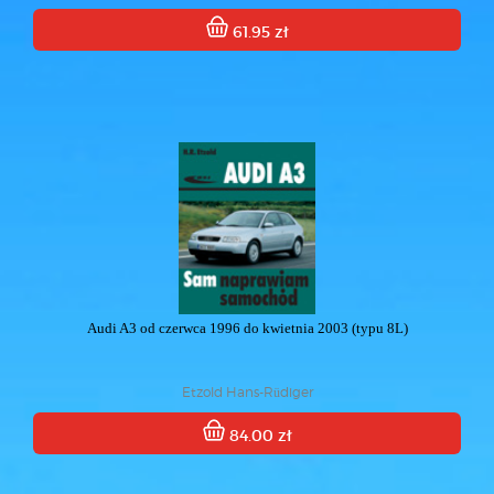
61.95 zł
Audi A3 od czerwca 1996 do kwietnia 2003 (typu 8L)
Etzold Hans-Rüdiger
84.00 zł