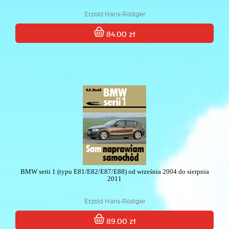
Etzold Hans-Rüdiger
84.00 zł
BMW serii 1 (typu E81/E82/E87/E88) od września 2004 do sierpnia
2011
Etzold Hans-Rüdiger
89.00 zł