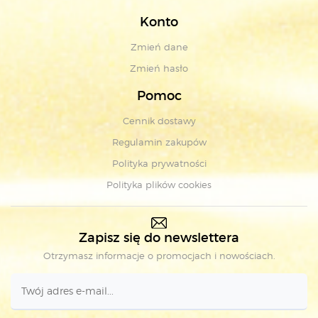
Konto
Zmień dane
Zmień hasło
Pomoc
Cennik dostawy
Regulamin zakupów
Polityka prywatności
Polityka plików cookies
Zapisz się do newslettera
Otrzymasz informacje o promocjach i nowościach.