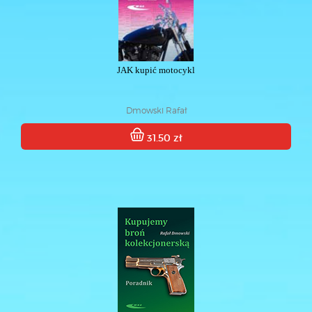
JAK kupić motocykl
Dmowski Rafał
31.50 zł