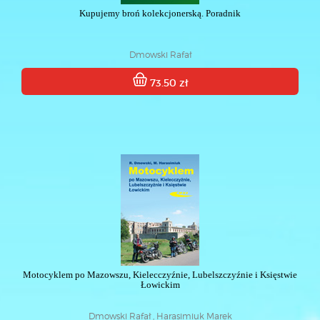
Kupujemy broń kolekcjonerską. Poradnik
Dmowski Rafał
73.50 zł
Motocyklem po Mazowszu, Kielecczyźnie, Lubelszczyźnie i Księstwie
Łowickim
Dmowski Rafał , Harasimiuk Marek