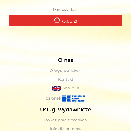
Dmowski Rafał
75.00 zł
O nas
O Wydawnictwie
Kontakt
About us
Członek
Usługi wydawnicze
Wykaz prac zleconych
Info dla autorów