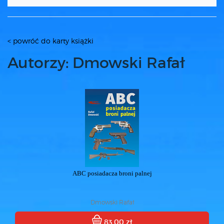
< powróć do karty książki
Autorzy: Dmowski Rafał
ABC posiadacza broni palnej
Dmowski Rafał
83.00 zł